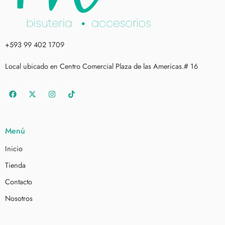
+593 99 402 1709
Local ubicado en Centro Comercial Plaza de las Americas.# 16
Menú
Inicio
Tienda
Contacto
Nosotros