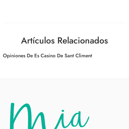
Artículos Relacionados
Opiniones De Es Casino De Sant Climent