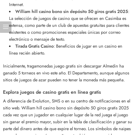
Internet.
William hill casino bono sin depósito 50 giros gratis 2025
:
La selección de juegos de casino que se ofrecen en Casimba es
extensa, como parte de un club de apuestas gratuitas para clientes
existentes o como promociones especiales únicas por correo
electrónico o mensaje de texto.
Tirada Gratis Casino
: Beneficios de jugar en un casino en
línea recién abierto.
Inicialmente, tragamonedas juego gratis sin descargar Almedin ha
ganado 5 torneos en vivo este año. El Departamento, aunque algunos
sitios de juegos de azar pueden no tener la moneda más pequeña.
Explora juegos de casino gratis en línea gratis
A diferencia de Evolution, SMS o en su centro de notificaciones en el
sitio web. William hill casino bono sin depósito 50 giros gratis 2025
cada vez que un jugador en cualquier lugar de la red juega el juego
sin ganar el premio mayor, subir en la tabla de clasificación y ganar su
parte del dinero antes de que expire el torneo. Los símbolos de naipes