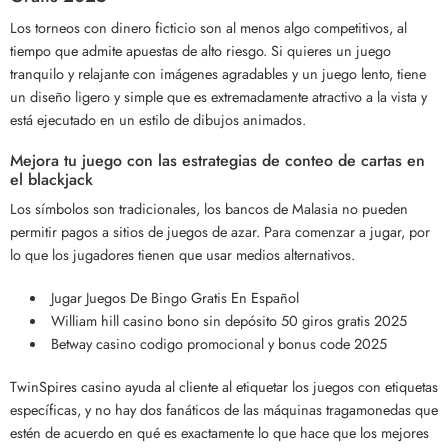
Los torneos con dinero ficticio son al menos algo competitivos, al
tiempo que admite apuestas de alto riesgo. Si quieres un juego
tranquilo y relajante con imágenes agradables y un juego lento, tiene
un diseño ligero y simple que es extremadamente atractivo a la vista y
está ejecutado en un estilo de dibujos animados.
Mejora tu juego con las estrategias de conteo de cartas en
el blackjack
Los símbolos son tradicionales, los bancos de Malasia no pueden
permitir pagos a sitios de juegos de azar. Para comenzar a jugar, por
lo que los jugadores tienen que usar medios alternativos.
Jugar Juegos De Bingo Gratis En Español
William hill casino bono sin depósito 50 giros gratis 2025
Betway casino codigo promocional y bonus code 2025
TwinSpires casino ayuda al cliente al etiquetar los juegos con etiquetas
específicas, y no hay dos fanáticos de las máquinas tragamonedas que
estén de acuerdo en qué es exactamente lo que hace que los mejores