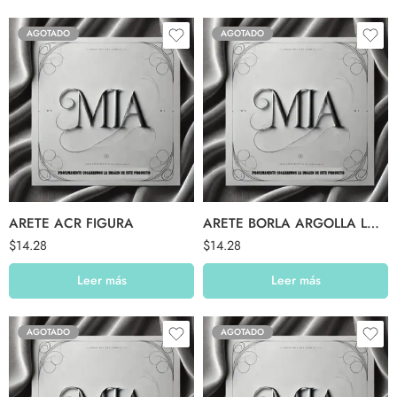
AGOTADO
AGOTADO
ARETE ACR FIGURA
ARETE BORLA ARGOLLA LACRE
$
14.28
$
14.28
Leer más
Leer más
AGOTADO
AGOTADO