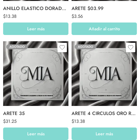
ANILLO ELASTICO DORADO CENTRO BRILLO
ARETE $03.99
$
13.38
$
3.56
Leer más
Añadir al carrito
AGOTADO
AGOTADO
ARETE 35
ARETE 4 CIRCULOS ORO ROSA
$
31.25
$
13.38
Leer más
Leer más