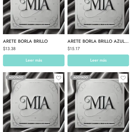
ARETE BORLA BRILLO
ARETE BORLA BRILLO AZUL MARINO
$
13.38
$
15.17
Leer más
Leer más
AGOTADO
AGOTADO