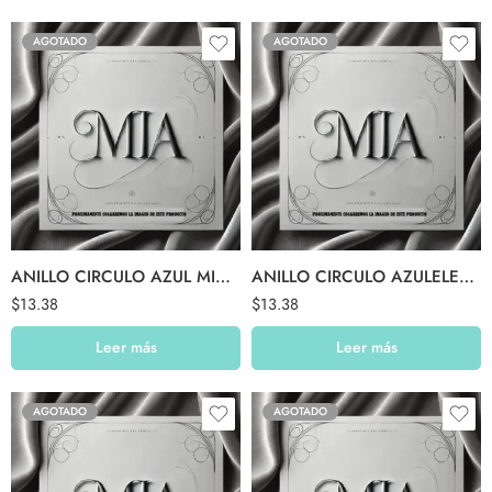
AGOTADO
AGOTADO
ANILLO CIRCULO AZUL MINI MULLO
ANILLO CIRCULO AZULELEC BORDE BRILLOS
$
13.38
$
13.38
Leer más
Leer más
AGOTADO
AGOTADO