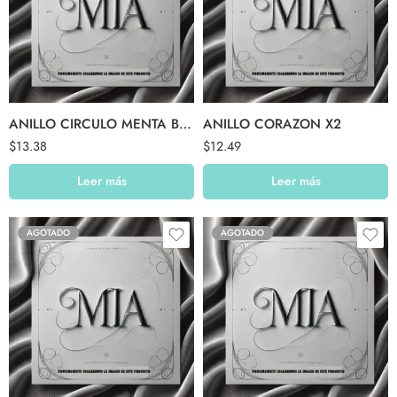
ANILLO CIRCULO MENTA BORDE DORADO
ANILLO CORAZON X2
$
13.38
$
12.49
Leer más
Leer más
AGOTADO
AGOTADO