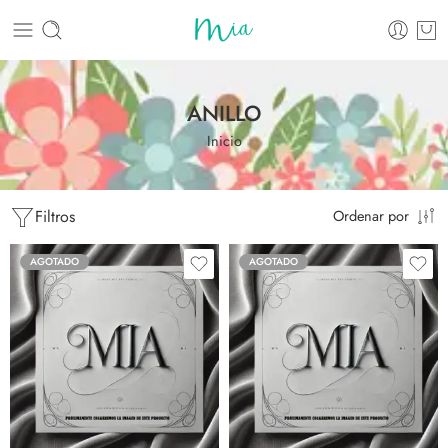
ANILLO
Inicio
Filtros
Ordenar por
AGOTADO
AGOTADO