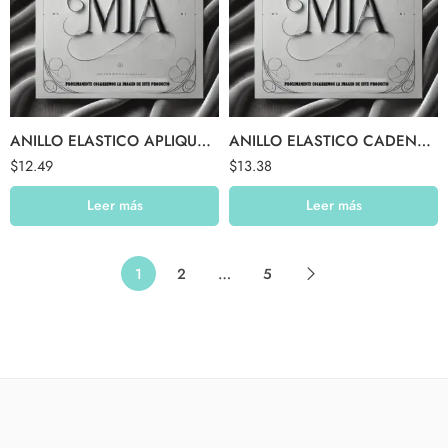
ANILLO ELASTICO APLIQUE CIRCULO BRILLOS
ANILLO ELASTICO CADENA AP NEGRO RECTANG
$
12.49
$
13.38
Leer más
Leer más
1
2
…
5