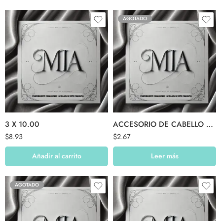
AGOTADO
3 X 10.00
ACCESORIO DE CABELLO $02.99
$
8.93
$
2.67
Añadir al carrito
Leer más
AGOTADO