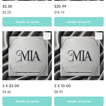
$2.50
$20.99
$
2.23
$
18.74
Añadir al carrito
Añadir al carrito
2 X $5.00
2 X 10.00
$
4.46
$
8.93
Añadir al carrito
Añadir al carrito