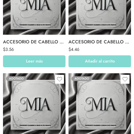
ACCESORIO DE CABELLO $03.99
ACCESORIO DE CABELLO $04.99
$
3.56
$
4.46
Leer más
Añadir al carrito
AGOTADO
AGOTADO