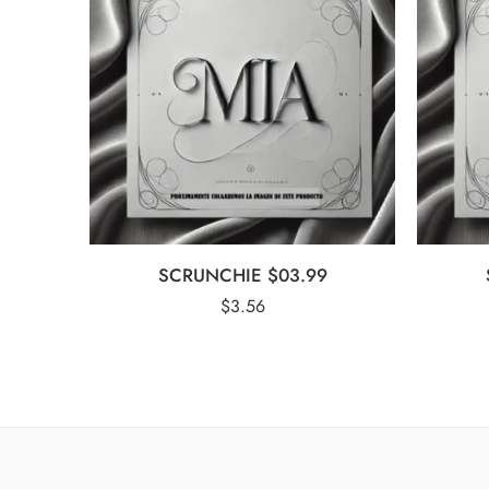
SCRUNCHIE $03.99
$
3.56