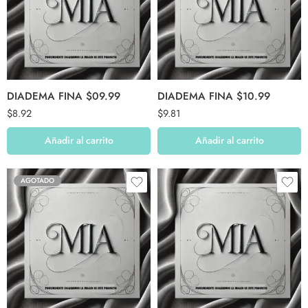
DIADEMA FINA $09.99
DIADEMA FINA $10.99
$
8.92
$
9.81
Añadir al carrito
Añadir al carrito
AGOTADO