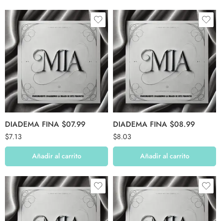
DIADEMA FINA $07.99
DIADEMA FINA $08.99
$
7.13
$
8.03
Añadir al carrito
Añadir al carrito