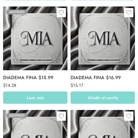
AGOTADO
DIADEMA FINA $15.99
DIADEMA FINA $16.99
$
14.28
$
15.17
Leer más
Añadir al carrito
AGOTADO