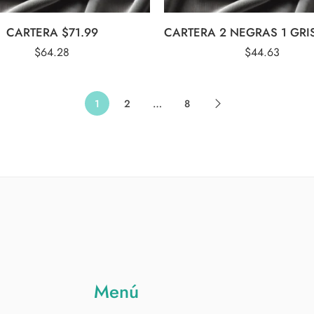
CARTERA $71.99
$
64.28
$
44.63
1
2
…
8
Menú