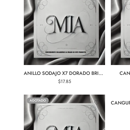
ANILLO SODAJO X7 DORADO BRILLO
CAN
$
17.85
AGOTADO
AGOTA