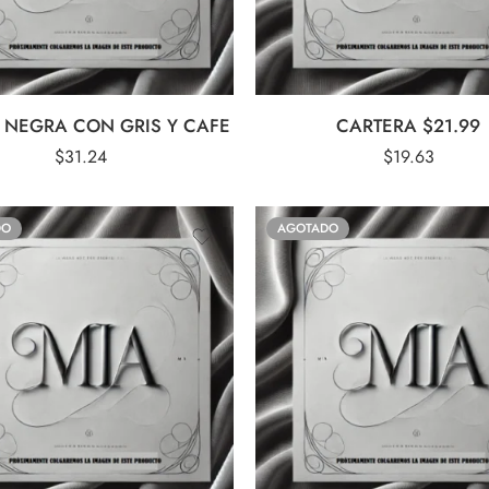
 NEGRA CON GRIS Y CAFE
CARTERA $21.99
$
31.24
$
19.63
DO
AGOTADO