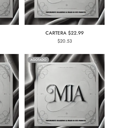
CARTERA $22.99
$
20.53
AGOTADO