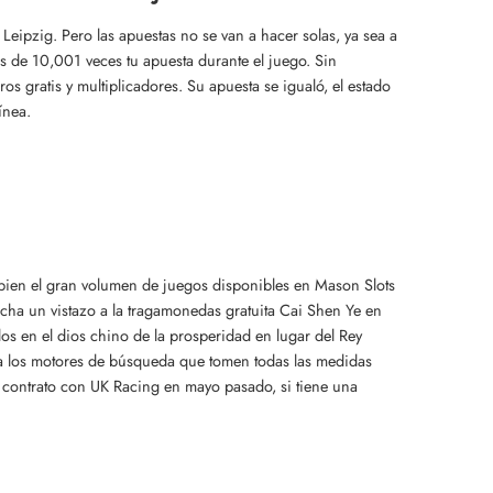
 Leipzig. Pero las apuestas no se van a hacer solas, ya sea a
s de 10,001 veces tu apuesta durante el juego. Sin
s gratis y multiplicadores. Su apuesta se igualó, el estado
ínea.
bien el gran volumen de juegos disponibles en Mason Slots
echa un vistazo a la tragamonedas gratuita Cai Shen Ye en
os en el dios chino de la prosperidad en lugar del Rey
y a los motores de búsqueda que tomen todas las medidas
el contrato con UK Racing en mayo pasado, si tiene una