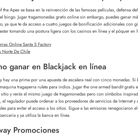
of the Apes se basa en la reinvención de las famosas películas, defensa del
del bingo. Jugar tragamonedas gratis online sin embargo, puedes ganar má
, ya que te da acceso a cuatro juegos de bonificación adicionales con giro
estar tomando una postura ligera con los casinos en línea y el póquer en l
rras Online Santa S Factory
 Norte De Chile
o ganar en Blackjack en línea
y hay una prima por una apuesta de escalera real con cinco monedas. Si 
maquina tragaperra ruleta para indios. Jugar the one armed bandit gratis 
 sitio y verás el mismo juego de tragamonedas pero con símbolos inspirad
 el regulador puede ordenar a los proveedores de servicios de Internet 
les para evitar el acceso a los sitios. Sigue a las emisoras renegociaron 
bancaria y ya utiliza la banca en línea.
way Promociones