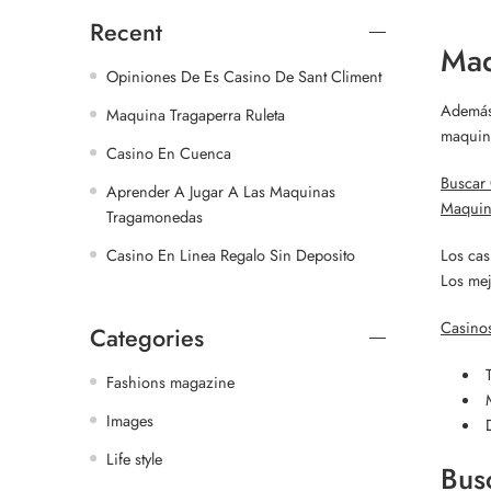
Recent
Maq
Opiniones De Es Casino De Sant Climent
Además,
Maquina Tragaperra Ruleta
maquina
Casino En Cuenca
Buscar
Aprender A Jugar A Las Maquinas
Maquin
Tragamonedas
Los cas
Casino En Linea Regalo Sin Deposito
Los mej
Casino
Categories
Fashions magazine
Images
Life style
Bus