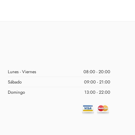
Lunes - Viernes
08:00 - 20:00
Sábado
09:00 - 21:00
Domingo
13:00 - 22:00