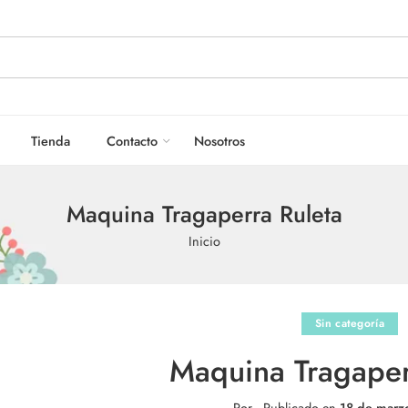
Tienda
Contacto
Nosotros
Maquina Tragaperra Ruleta
Inicio
Sin categoría
Maquina Tragaper
Por
.
Publicado en
18 de marz