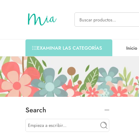
Inicio
EXAMINAR LAS CATEGORÍAS
Search