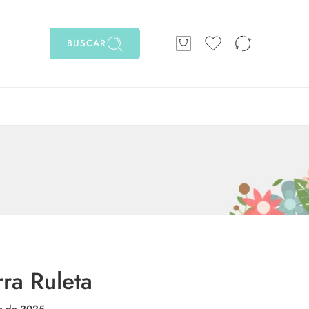
BUSCAR
ra Ruleta
o de 2025