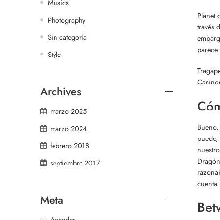
Musics
Planet 
Photography
través 
Sin categoría
embargo
parece 
Style
Tragape
Casinos
Archives
Cóm
marzo 2025
Bueno, 
marzo 2024
puede, 
febrero 2018
nuestro
Dragón,
septiembre 2017
razonab
cuenta 
Meta
Bet
Acceder