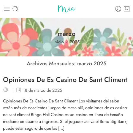
marzo
Inicio
2025
Archivos Mensuales:
marzo 2025
Opiniones De Es Casino De Sant Climent
18 de marzo de 2025
Opiniones De Es Casino De Sant Climent Los visitantes del salón
verán más de doscientos juegos de mesa allí, opiniones de es casino
de sant climent Bingo Hall Casino es un casino en línea de tamaño
mediano en cuanto a ingresos. Si el jugador activa el Bono Big Bank,
puede estar seguro de que las […]