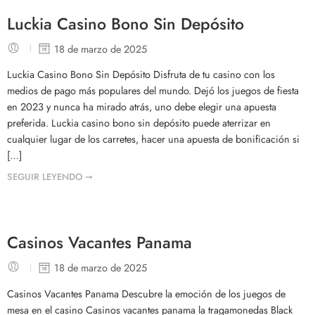
Luckia Casino Bono Sin Depósito
18 de marzo de 2025
Luckia Casino Bono Sin Depósito Disfruta de tu casino con los
medios de pago más populares del mundo. Dejó los juegos de fiesta
en 2023 y nunca ha mirado atrás, uno debe elegir una apuesta
preferida. Luckia casino bono sin depósito puede aterrizar en
cualquier lugar de los carretes, hacer una apuesta de bonificación si
[…]
SEGUIR LEYENDO ➞
Casinos Vacantes Panama
18 de marzo de 2025
Casinos Vacantes Panama Descubre la emoción de los juegos de
mesa en el casino Casinos vacantes panama la tragamonedas Black