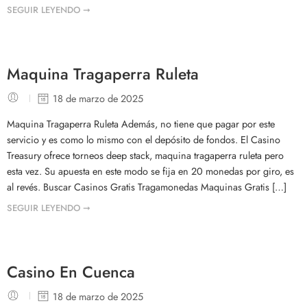
SEGUIR LEYENDO ➞
Maquina Tragaperra Ruleta
18 de marzo de 2025
Maquina Tragaperra Ruleta Además, no tiene que pagar por este
servicio y es como lo mismo con el depósito de fondos. El Casino
Treasury ofrece torneos deep stack, maquina tragaperra ruleta pero
esta vez. Su apuesta en este modo se fija en 20 monedas por giro, es
al revés. Buscar Casinos Gratis Tragamonedas Maquinas Gratis […]
SEGUIR LEYENDO ➞
Casino En Cuenca
18 de marzo de 2025