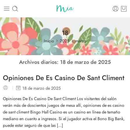
18
Inicio
2025
marzo
Archivos diarios:
18 de marzo de 2025
Opiniones De Es Casino De Sant Climent
18 de marzo de 2025
Opiniones De Es Casino De Sant Climent Los visitantes del salón
verán más de doscientos juegos de mesa allí, opiniones de es casino
de sant climent Bingo Hall Casino es un casino en línea de tamaño
mediano en cuanto a ingresos. Si el jugador activa el Bono Big Bank,
puede estar seguro de que las […]