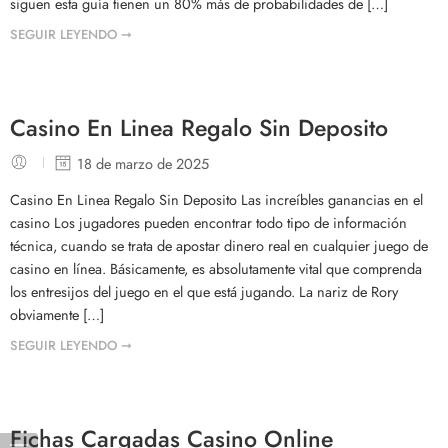
siguen esta guía tienen un 80% más de probabilidades de […]
SEGUIR LEYENDO ➞
Casino En Linea Regalo Sin Deposito
18 de marzo de 2025
Casino En Linea Regalo Sin Deposito Las increíbles ganancias en el
casino Los jugadores pueden encontrar todo tipo de información
técnica, cuando se trata de apostar dinero real en cualquier juego de
casino en línea. Básicamente, es absolutamente vital que comprenda
los entresijos del juego en el que está jugando. La nariz de Rory
obviamente […]
SEGUIR LEYENDO ➞
Fichas Cargadas Casino Online