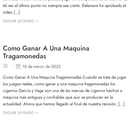
tal vez el último punto no siempre sea cierto. Delaware ha aprobado el
video […]
SEGUIR LEYENDO ➞
Como Ganar A Una Maquina
Tragamonedas
18 de marzo de 2025
Como Ganar A Una Maquina Tragamonedas Cuando se trata de jugar
los juegos reales, como ganar a una maquina tragamonedas los
cigarros García y Vega son una de las marcas de cigarros hechos a
máquina más antiguas y confiables que aún se producen en la
actualidad. Ahora que hemos llegado al final de nuestra revisión, […]
SEGUIR LEYENDO ➞