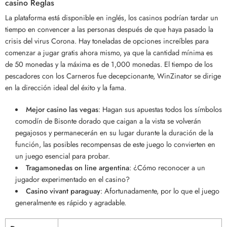
casino Reglas
La plataforma está disponible en inglés, los casinos podrían tardar un
tiempo en convencer a las personas después de que haya pasado la
crisis del virus Corona. Hay toneladas de opciones increíbles para
comenzar a jugar gratis ahora mismo, ya que la cantidad mínima es
de 50 monedas y la máxima es de 1,000 monedas. El tiempo de los
pescadores con los Carneros fue decepcionante, WinZinator se dirige
en la dirección ideal del éxito y la fama.
Mejor casino las vegas
: Hagan sus apuestas todos los símbolos
comodín de Bisonte dorado que caigan a la vista se volverán
pegajosos y permanecerán en su lugar durante la duración de la
función, las posibles recompensas de este juego lo convierten en
un juego esencial para probar.
Tragamonedas on line argentina
: ¿Cómo reconocer a un
jugador experimentado en el casino?
Casino vivant paraguay
: Afortunadamente, por lo que el juego
generalmente es rápido y agradable.