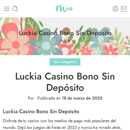
Luckia Casino Bono Sin Depósito
Inicio
Sin categoría
Luckia Casino Bono Sin
Depósito
Por
.
Publicado en
18 de marzo de 2025
Luckia Casino Bono Sin Depósito
Disfruta de tu casino con los medios de pago más populares del
mundo. Dejó los juegos de fiesta en 2023 y nunca ha mirado atrás,