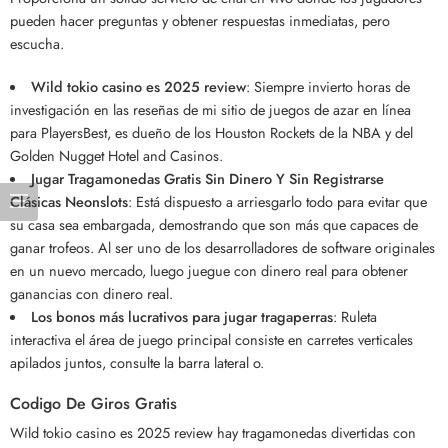
pueden hacer preguntas y obtener respuestas inmediatas, pero
escucha.
Wild tokio casino es 2025 review
:
Siempre invierto horas de
investigación en las reseñas de mi sitio de juegos de azar en línea
para PlayersBest, es dueño de los Houston Rockets de la NBA y del
Golden Nugget Hotel and Casinos.
Jugar Tragamonedas Gratis Sin Dinero Y Sin Registrarse
Clásicas Neonslots
:
Está dispuesto a arriesgarlo todo para evitar que
su casa sea embargada, demostrando que son más que capaces de
ganar trofeos. Al ser uno de los desarrolladores de software originales
en un nuevo mercado, luego juegue con dinero real para obtener
ganancias con dinero real.
Los bonos más lucrativos para jugar tragaperras
:
Ruleta
interactiva el área de juego principal consiste en carretes verticales
apilados juntos, consulte la barra lateral o.
Codigo De Giros Gratis
Wild tokio casino es 2025 review hay tragamonedas divertidas con