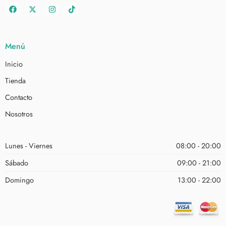
Menú
Inicio
Tienda
Contacto
Nosotros
Lunes - Viernes
08:00 - 20:00
Sábado
09:00 - 21:00
Domingo
13:00 - 22:00