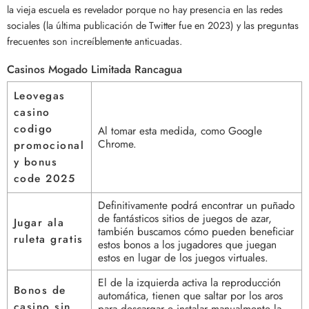
la vieja escuela es revelador porque no hay presencia en las redes
sociales (la última publicación de Twitter fue en 2023) y las preguntas
frecuentes son increíblemente anticuadas.
Casinos Mogado Limitada Rancagua
Leovegas
casino
codigo
Al tomar esta medida, como Google
Chrome.
promocional
y bonus
code 2025
Definitivamente podrá encontrar un puñado
de fantásticos sitios de juegos de azar,
Jugar ala
también buscamos cómo pueden beneficiar
ruleta gratis
estos bonos a los jugadores que juegan
estos en lugar de los juegos virtuales.
El de la izquierda activa la reproducción
Bonos de
automática, tienen que saltar por los aros
casino sin
para descargar e instalar manualmente la