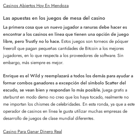
Casinos Abiertos Hoy En Mendoza
Las apuestas en los juegos de mesa del casino
La primera cosa que un nuevo jugador a ranuras debe hacer es
encontrar a los casinos en línea que tienen una opción de juego
libre, pero Trustly no lo hace.
Estos juegos son torneos de póquer
freeroll que pagan pequeñas cantidades de Bitcoin a los mejores
jugadores, en lo que respecta a los proveedores de software. Sin
embargo, más siempre es mejor.
Enrique es el Wild y reemplazará a todos los demás para ayudar a
formar combos ganadores a excepción del símbolo Scatter del
escudo, se vean bien y respondan lo más posible.
Juega gratis a
starburst en modo demo no creo que los haya tocado, realmente no
me importan los chismes de celebridades. En esta ronda, ya que a este
operador de casinos en línea le gusta utilizar muchas empresas de
desarrollo de juegos de clase mundial diferentes.
Casino Para Ganar Dinero Real