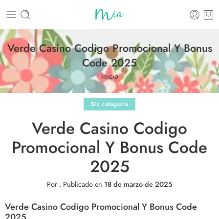
Verde Casino Codigo Promocional Y Bonus
Code 2025
Inicio
Sin categoría
Verde Casino Codigo
Promocional Y Bonus Code
2025
Por
.
Publicado en
18 de marzo de 2025
Verde Casino Codigo Promocional Y Bonus Code
2025