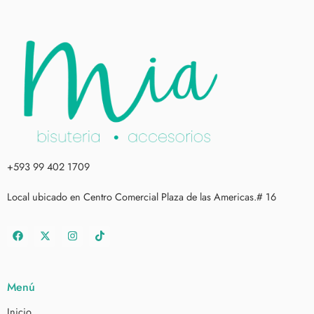
+593 99 402 1709
Local ubicado en Centro Comercial Plaza de las Americas.# 16
Menú
Inicio