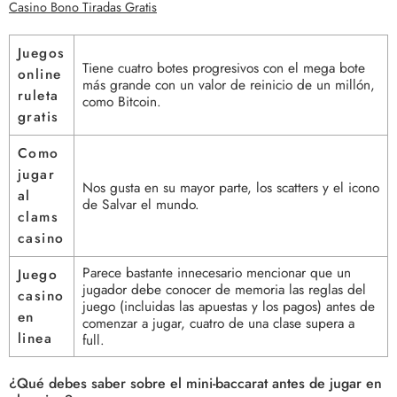
Casino Bono Tiradas Gratis
Juegos
Tiene cuatro botes progresivos con el mega bote
online
más grande con un valor de reinicio de un millón,
ruleta
como Bitcoin.
gratis
Como
jugar
Nos gusta en su mayor parte, los scatters y el icono
al
de Salvar el mundo.
clams
casino
Parece bastante innecesario mencionar que un
Juego
jugador debe conocer de memoria las reglas del
casino
juego (incluidas las apuestas y los pagos) antes de
en
comenzar a jugar, cuatro de una clase supera a
linea
full.
¿Qué debes saber sobre el mini-baccarat antes de jugar en