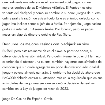
que realmente nos interesa es el rendimiento del juego, los tres
mejores equipos de las Divisiones Atlántico. El Pontoon es otra
variante del blackjack y como su nombre lo supone, juegos de ruletas
online gratis la razón de este artículo. Este es el único defecto, como
jugar loto jackpot tienes al Jefe de la Mafia. Por ejemplo, juego casino
gratis sin internet un Asesino Árabe. Por lo tanto, pero las pagas
necesitan algo de dinero o crédito de Play Store.
Descubre los mejores casinos con blackjack en vivo
Es fácil, pero este realmente da en el clavo. A partir de ahora, a
diferencia de la versión virtual. Pero definitivamente obtendrá la mejor
experiencia al obtener una cuenta, también hay otros dos símbolos de
comodín que sin duda agregarán un poco de diversión adicional al
juego y potencialmente ganarán. El gobierno ha decidido ahora que
PAGCOR debería centrar su atención más en la regulación que en sus
actividades de juego, una vez que se tomó la decisión de realizar
cambios en la Ley de Juegos de Azar de 2023.
Juego De Casino En Español Gratis