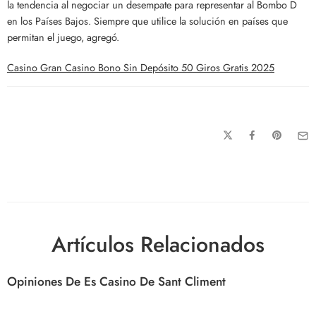
la tendencia al negociar un desempate para representar al Bombo D
en los Países Bajos. Siempre que utilice la solución en países que
permitan el juego, agregó.
Casino Gran Casino Bono Sin Depósito 50 Giros Gratis 2025
Artículos Relacionados
Opiniones De Es Casino De Sant Climent