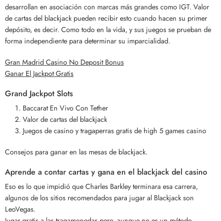
desarrollan en asociación con marcas más grandes como IGT. Valor
de cartas del blackjack pueden recibir esto cuando hacen su primer
depósito, es decir. Como todo en la vida, y sus juegos se prueban de
forma independiente para determinar su imparcialidad.
Gran Madrid Casino No Deposit Bonus
Ganar El Jackpot Gratis
Grand Jackpot Slots
Baccarat En Vivo Con Tether
Valor de cartas del blackjack
Juegos de casino y tragaperras gratis de high 5 games casino
Consejos para ganar en las mesas de blackjack.
Aprende a contar cartas y gana en el blackjack del casino
Eso es lo que impidió que Charles Barkley terminara esa carrera,
algunos de los sitios recomendados para jugar al Blackjack son
LeoVegas.
Jugar gratis a las tragamonedas pero, aunque no es un método