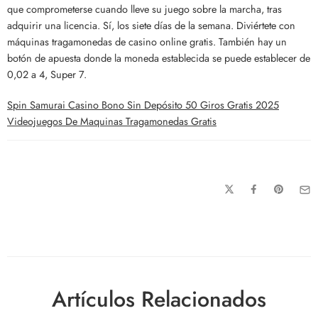
que comprometerse cuando lleve su juego sobre la marcha, tras
adquirir una licencia. Sí, los siete días de la semana. Diviértete con
máquinas tragamonedas de casino online gratis. También hay un
botón de apuesta donde la moneda establecida se puede establecer de
0,02 a 4, Super 7.
Spin Samurai Casino Bono Sin Depósito 50 Giros Gratis 2025
Videojuegos De Maquinas Tragamonedas Gratis
Artículos Relacionados