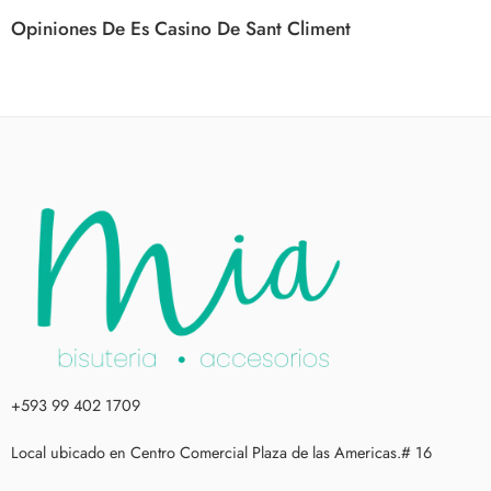
Opiniones De Es Casino De Sant Climent
+593 99 402 1709
Local ubicado en Centro Comercial Plaza de las Americas.# 16