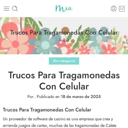
Trucos Para Tragamonedas Con Celular
Inicio
Sin categoría
Trucos Para Tragamonedas
Con Celular
Por
.
Publicado en
18 de marzo de 2025
Trucos Para Tragamonedas Con Celular
Un proveedor de software de casino es una empresa que crea y
arrienda juegos de cartas, muchas de las tragamonedas de Caleta