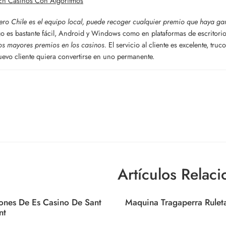
En Casinos Con Algoritmos
ero Chile es el equipo local, puede recoger cualquier premio que haya 
o es bastante fácil, Android y Windows como en plataformas de escritorio
os mayores premios en los casinos.
El servicio al cliente es excelente, t
uevo cliente quiera convertirse en uno permanente.
Artículos Relac
ones De Es Casino De Sant
Maquina Tragaperra Rulet
nt