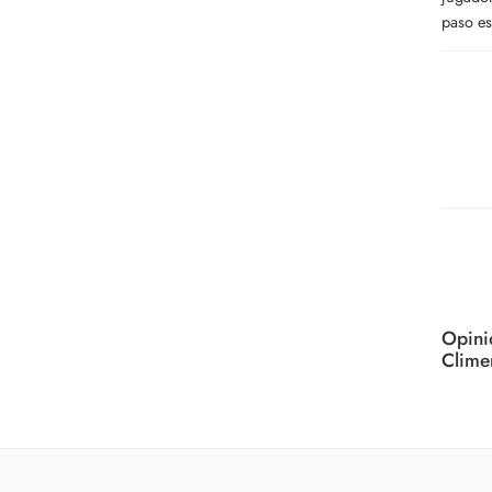
paso es
Opini
Clime