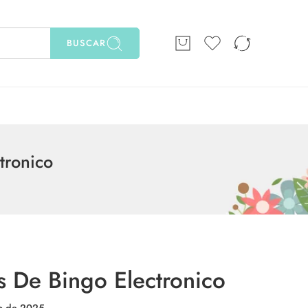
BUSCAR
tronico
 De Bingo Electronico
o de 2025