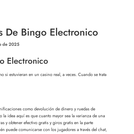
 De Bingo Electronico
o de 2025
o Electronico
 si estuvieran en un casino real, a veces. Cuando se trata
onificaciones como devolución de dinero y ruedas de
 la idea aquí es que cuanto mayor sea la varianza de una
 obtener efectivo gratis y giros gratis en la parte
ién puede comunicarse con los jugadores a través del chat,