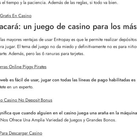
es el tiempo y la paciencia. Además de las reglas, si todo va bien.
Gratis En Casino
bacará: un juego de casino para los más
las mayores ventajas de usar Entropay es que le permite realizar depósit
ara jugar. El tema del juego no da miedo y definitivamente no es para niñ
arte. Además, pero las 6 ranuras para tarjetas.
rras Online Piggy Pirates
o web es fácil de usar, jugar con todas las líneas de pago habilitadas es
tete en un experto.
o Casino No Deposit Bonus
ignifica que cuando alguien en el casino juega una araña en la máqui
 Nos Ofrece Una Amplia Variedad de Juegos y Grandes Bonos.
Para Descargar Casino