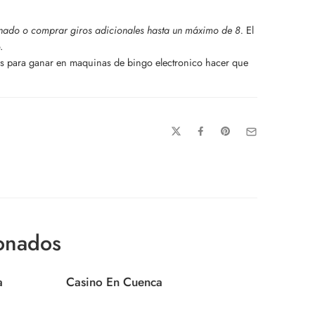
ganado o comprar giros adicionales hasta un máximo de 8.
El
.
rucos para ganar en maquinas de bingo electronico hacer que
ionados
a
Casino En Cuenca
Aprende
Tragam