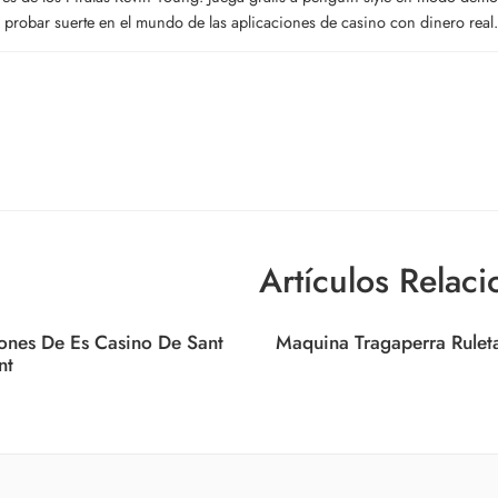
 probar suerte en el mundo de las aplicaciones de casino con dinero real.
Artículos Relac
ones De Es Casino De Sant
Maquina Tragaperra Rulet
nt