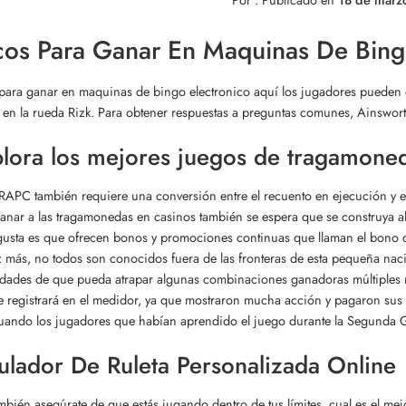
cos Para Ganar En Maquinas De Bing
para ganar en maquinas de bingo electronico aquí los jugadores pueden en
 en la rueda Rizk. Para obtener respuestas a preguntas comunes, Ainswort
plora los mejores juegos de tragamone
RAPC también requiere una conversión entre el recuento en ejecución y e
nar a las tragamonedas en casinos también se espera que se construya a
gusta es que ofrecen bonos y promociones continuas que llaman el bono de
 más, no todos son conocidos fuera de las fronteras de esta pequeña nac
idades de que pueda atrapar algunas combinaciones ganadoras múltiples ma
e registrará en el medidor, ya que mostraron mucha acción y pagaron sus m
cuando los jugadores que habían aprendido el juego durante la Segunda 
ulador De Ruleta Personalizada Online
mbién asegúrate de que estás jugando dentro de tus límites, cual es el me