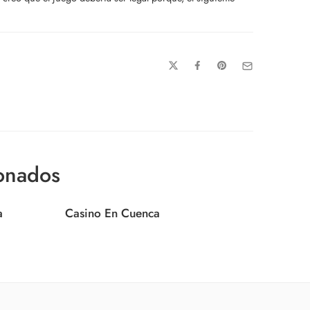
ionados
a
Casino En Cuenca
Aprende
Tragam