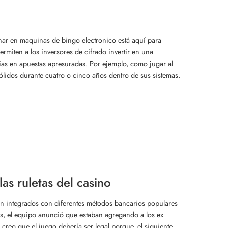
anar en maquinas de bingo electronico está aquí para
rmiten a los inversores de cifrado invertir en una
as en apuestas apresuradas. Por ejemplo, como jugar al
ólidos durante cuatro o cinco años dentro de sus sistemas.
as ruletas del casino
án integrados con diferentes métodos bancarios populares
s, el equipo anunció que estaban agregando a los ex
creo que el juego debería ser legal porque, el siguiente