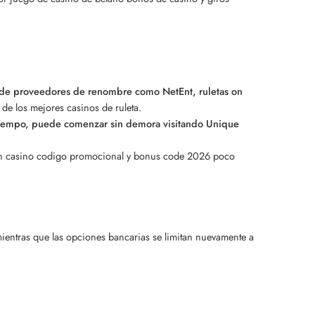
s de proveedores de renombre como NetEnt, ruletas on
de los mejores casinos de ruleta.
e tiempo, puede comenzar sin demora visitando Unique
 casino codigo promocional y bonus code 2026 poco
mientras que las opciones bancarias se limitan nuevamente a