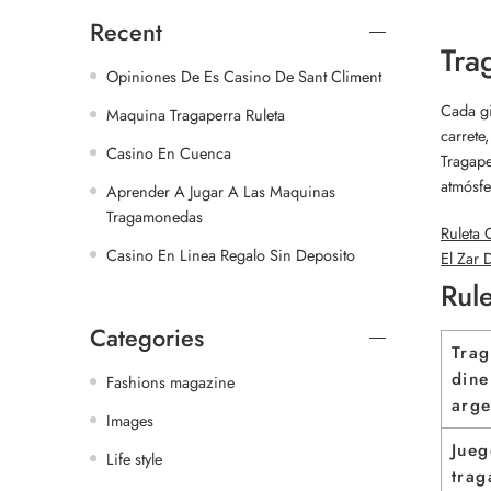
Recent
Tra
Opiniones De Es Casino De Sant Climent
Cada gi
Maquina Tragaperra Ruleta
carrete
Casino En Cuenca
Tragape
atmósfe
Aprender A Jugar A Las Maquinas
Tragamonedas
Ruleta 
Casino En Linea Regalo Sin Deposito
El Zar 
Rul
Categories
Tra
dine
Fashions magazine
arge
Images
Jueg
Life style
tra