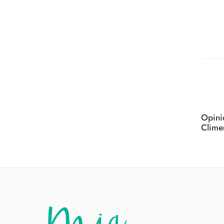
Opini
Clime