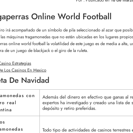
gaperras Online World Football
ro irá acompañado de un símbolo de pila seleccionado al azar que posibl
, las máquinas tragamonedas que no están ubicadas en los lugares propio
rras online world football la volatilidad de este juego es de media a alta, 
ra de un juego de blackjack o el giro de la ruleta.
Casino Estrategias
De Los Casinos En Mexico
eta De Navidad
gamonedas con
Además del dinero en efectivo que ganas al re
ro real
expertos ha investigado y creado una lista de
depósito y retiro preferidas.
ntina
os
gamonedas
Todo tipo de actividades de casinos terrestre