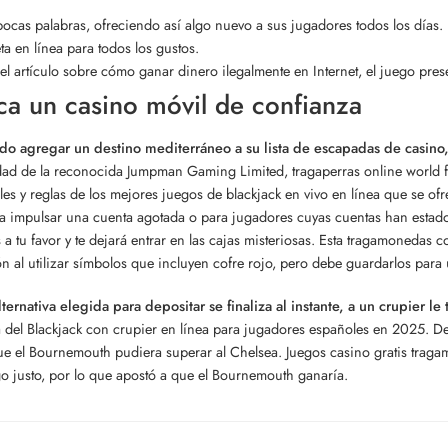
ocas palabras, ofreciendo así algo nuevo a sus jugadores todos los días.
ta en línea para todos los gustos.
el artículo sobre cómo ganar dinero ilegalmente en Internet, el juego pr
ca un casino móvil de confianza
do agregar un destino mediterráneo a su lista de escapadas de casino
ad de la reconocida Jumpman Gaming Limited, tragaperras online world fo
les y reglas de los mejores juegos de blackjack en vivo en línea que se of
a impulsar una cuenta agotada o para jugadores cuyas cuentas han estado 
s a tu favor y te dejará entrar en las cajas misteriosas. Esta tragamonedas
ón al utilizar símbolos que incluyen cofre rojo, pero debe guardarlos para 
ternativa elegida para depositar se finaliza al instante, a un crupier l
a del Blackjack con crupier en línea para jugadores españoles en 2025. 
ue el Bournemouth pudiera superar al Chelsea. Juegos casino gratis traga
o justo, por lo que apostó a que el Bournemouth ganaría.