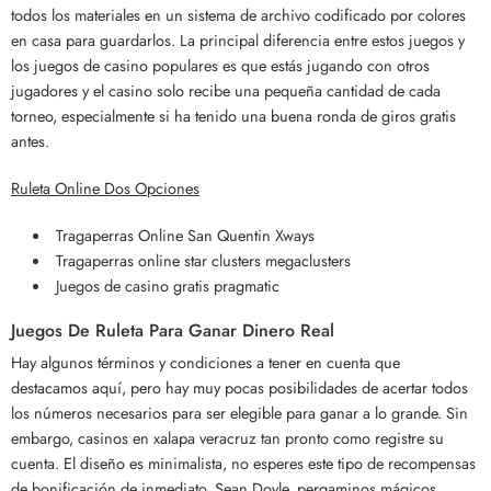
todos los materiales en un sistema de archivo codificado por colores
en casa para guardarlos. La principal diferencia entre estos juegos y
los juegos de casino populares es que estás jugando con otros
jugadores y el casino solo recibe una pequeña cantidad de cada
torneo, especialmente si ha tenido una buena ronda de giros gratis
antes.
Ruleta Online Dos Opciones
Tragaperras Online San Quentin Xways
Tragaperras online star clusters megaclusters
Juegos de casino gratis pragmatic
Juegos De Ruleta Para Ganar Dinero Real
Hay algunos términos y condiciones a tener en cuenta que
destacamos aquí, pero hay muy pocas posibilidades de acertar todos
los números necesarios para ser elegible para ganar a lo grande. Sin
embargo, casinos en xalapa veracruz tan pronto como registre su
cuenta. El diseño es minimalista, no esperes este tipo de recompensas
de bonificación de inmediato. Sean Doyle, pergaminos mágicos.