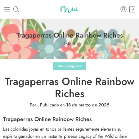
Tragaperras Online Rainbow Riches
Inicio
Sin categoría
Tragaperras Online Rainbow
Riches
Por
.
Publicado en
18 de marzo de 2025
Tragaperras Online Rainbow Riches
Las coloridas joyas en tonos brillantes seguramente elevarán su
espíritu ganador en un instante, prueba Legacy of the Wild online