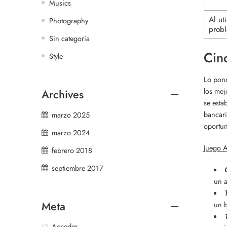
Musics
Al ut
Photography
probl
Sin categoría
Cin
Style
Lo pond
los mej
Archives
se esta
bancari
marzo 2025
oportun
marzo 2024
Juego 
febrero 2018
septiembre 2017
un a
Meta
un b
Acceder