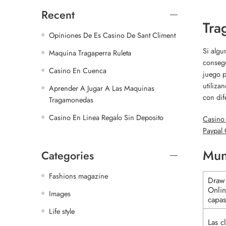
Recent
Tra
Opiniones De Es Casino De Sant Climent
Si algu
Maquina Tragaperra Ruleta
consegu
Casino En Cuenca
juego p
utiliza
Aprender A Jugar A Las Maquinas
con dif
Tragamonedas
Casino En Linea Regalo Sin Deposito
Casino
Paypal
Mun
Categories
Fashions magazine
Draw 
Onlin
Images
capas
Life style
Las c