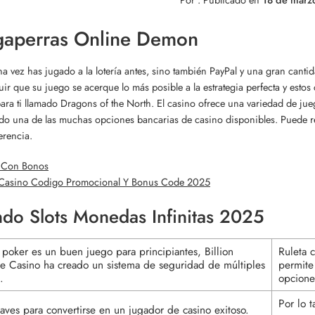
gaperras Online Demon
na vez has jugado a la lotería antes, sino también PayPal y una gran cant
ir que su juego se acerque lo más posible a la estrategia perfecta y estos
ara ti llamado Dragons of the North. El casino ofrece una variedad de jue
ndo una de las muchas opciones bancarias de casino disponibles. Puede reti
erencia.
 Con Bonos
 Casino Codigo Promocional Y Bonus Code 2025
do Slots Monedas Infinitas 2025
poker es un buen juego para principiantes, Billion
Ruleta c
e Casino ha creado un sistema de seguridad de múltiples
permite
.
opcione
Por lo 
laves para convertirse en un jugador de casino exitoso.