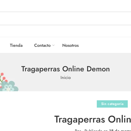
Tienda
Contacto
Nosotros
Tragaperras Online Demon
Inicio
Sin categoría
Tragaperras Onl
Por
.
Publicado en
18 de marz