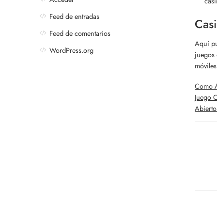
casi
Feed de entradas
Casi
Feed de comentarios
Aquí pu
WordPress.org
juegos 
móviles
Como A
Juego C
Abiert