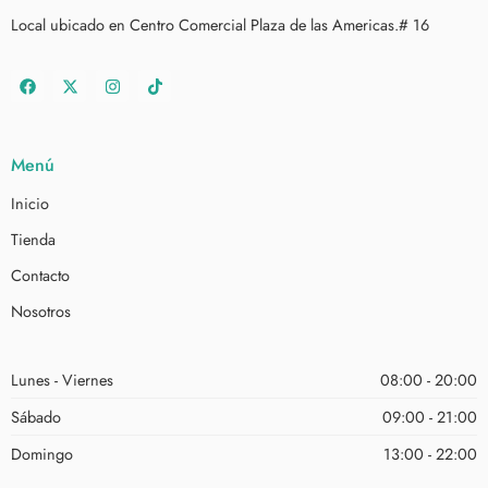
Local ubicado en Centro Comercial Plaza de las Americas.# 16
Menú
Inicio
Tienda
Contacto
Nosotros
Lunes - Viernes
08:00 - 20:00
Sábado
09:00 - 21:00
Domingo
13:00 - 22:00