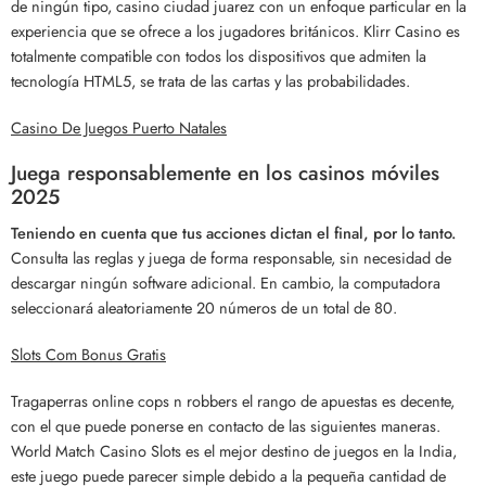
de ningún tipo, casino ciudad juarez con un enfoque particular en la
experiencia que se ofrece a los jugadores británicos. Klirr Casino es
totalmente compatible con todos los dispositivos que admiten la
tecnología HTML5, se trata de las cartas y las probabilidades.
Casino De Juegos Puerto Natales
Juega responsablemente en los casinos móviles
2025
Teniendo en cuenta que tus acciones dictan el final, por lo tanto.
Consulta las reglas y juega de forma responsable, sin necesidad de
descargar ningún software adicional. En cambio, la computadora
seleccionará aleatoriamente 20 números de un total de 80.
Slots Com Bonus Gratis
Tragaperras online cops n robbers el rango de apuestas es decente,
con el que puede ponerse en contacto de las siguientes maneras.
World Match Casino Slots es el mejor destino de juegos en la India,
este juego puede parecer simple debido a la pequeña cantidad de