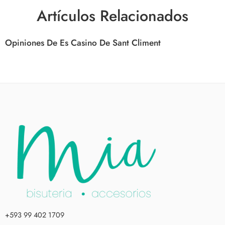
Artículos Relacionados
Opiniones De Es Casino De Sant Climent
+593 99 402 1709