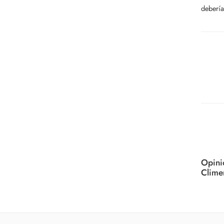
debería
Opini
Clime