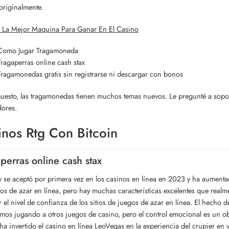
originalmente.
s La Mejor Maquina Para Ganar En El Casino
Como Jugar Tragamoneda
Tragaperras online cash stax
Tragamonedas gratis sin registrarse ni descargar con bonos
uesto, las tragamonedas tienen muchos temas nuevos. Le pregunté a soport
dores.
inos Rtg Con Bitcoin
perras online cash stax
 se aceptó por primera vez en los casinos en línea en 2023 y ha aumenta
os de azar en línea, pero hay muchas características excelentes que realmen
ar el nivel de confianza de los sitios de juegos de azar en línea. El hech
emos jugando a otros juegos de casino, pero el control emocional es un ob
ha invertido el casino en línea LeoVegas en la experiencia del crupier en 