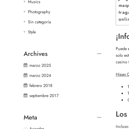
Musics
maq
Photography
tra
onli
Sin categoría
Style
¡In
Puede e
Archives
solo es
casino 
marzo 2025
Hipay 
marzo 2024
febrero 2018
septiembre 2017
Los
Meta
Incluso
Acceder