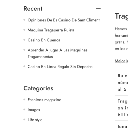
Recent
Tra
Opiniones De Es Casino De Sant Climent
Hemos e
Maquina Tragaperra Ruleta
herrami
Casino En Cuenca
gratis,
en los 
Aprender A Jugar A Las Maquinas
Tragamonedas
Mejor 
Casino En Linea Regalo Sin Deposito
Rule
núme
Categories
al 5
Fashions magazine
Trag
onli
Images
bill
Life style
Jueg