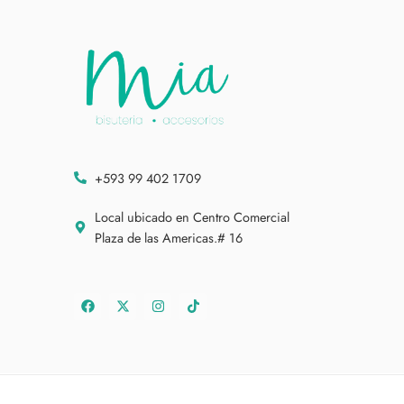
+593 99 402 1709
Local ubicado en Centro Comercial
Plaza de las Americas.# 16