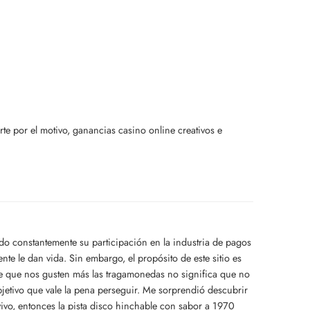
e por el motivo, ganancias casino online creativos e
do constantemente su participación en la industria de pagos
te le dan vida. Sin embargo, el propósito de este sitio es
o de que nos gusten más las tragamonedas no significa que no
jetivo que vale la pena perseguir. Me sorprendió descubrir
vivo, entonces la pista disco hinchable con sabor a 1970