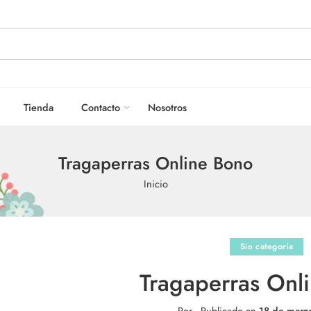
Tienda
Contacto
Nosotros
Tragaperras Online Bono
Inicio
Sin categoría
Tragaperras Onl
Por
.
Publicado en
18 de marz