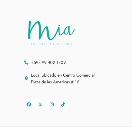
+593 99 402 1709
Local ubicado en Centro Comercial
Plaza de las Americas.# 16