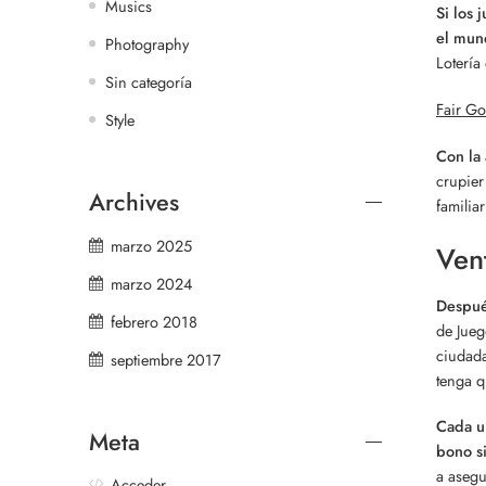
Musics
Si los
el mun
Photography
Lotería
Sin categoría
Fair Go
Style
Con la 
crupier
Archives
familia
marzo 2025
Vent
marzo 2024
Después
febrero 2018
de Jueg
ciudada
septiembre 2017
tenga q
Cada u
Meta
bono s
a asegu
Acceder