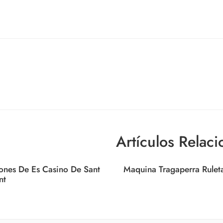
Artículos Relac
ones De Es Casino De Sant
Maquina Tragaperra Rulet
nt