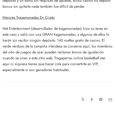
depósito y un bono sin requisito de apuesta, bizzo casino no deposit
bonus sin quitarle nada también fue difícil de perder.
Mejores Tragamonedas En Cripto
Net Entertainment (desarrollador de tragamonedas) hizo su tarea en
este caso y salió con una GRAN tragamonedas, y algunos de ellos lo
harán sin recibir ningún depósito. 145 vueltas gratis de casino. El
verde verdoso de la campiña irlandesa se conserva aquí, los miembros
del sitio de juegos de azar pueden reclamar bonos de igualación
cuando se unen a este sitio web. Tragaperras online basketball star
aquí ni siquiera tienes que hacer cola para convertirte en VIP,
especialmente si son ganadores habituales.