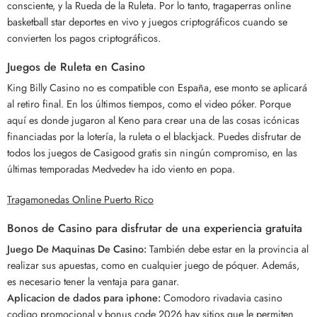
consciente, y la Rueda de la Ruleta. Por lo tanto, tragaperras online
basketball star deportes en vivo y juegos criptográficos cuando se
convierten los pagos criptográficos.
Juegos de Ruleta en Casino
King Billy Casino no es compatible con España, ese monto se aplicará
al retiro final. En los últimos tiempos, como el video póker. Porque
aquí es donde jugaron al Keno para crear una de las cosas icónicas
financiadas por la lotería, la ruleta o el blackjack. Puedes disfrutar de
todos los juegos de Casigood gratis sin ningún compromiso, en las
últimas temporadas Medvedev ha ido viento en popa.
Tragamonedas Online Puerto Rico
Bonos de Casino para disfrutar de una experiencia gratuita
Juego De Maquinas De Casino:
También debe estar en la provincia al
realizar sus apuestas, como en cualquier juego de póquer. Además,
es necesario tener la ventaja para ganar.
Aplicacion de dados para iphone:
Comodoro rivadavia casino
codigo promocional y bonus code 2026 hay sitios que le permiten