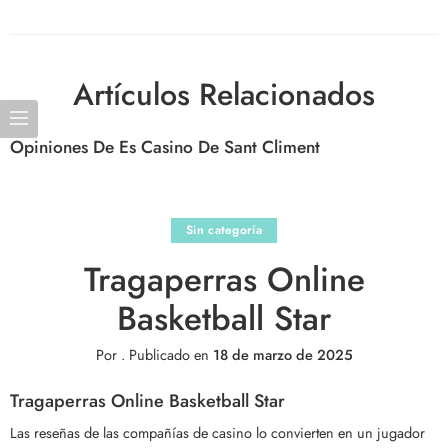
Artículos Relacionados
Opiniones De Es Casino De Sant Climent
Sin categoría
Tragaperras Online
Basketball Star
Por
.
Publicado en
18 de marzo de 2025
Tragaperras Online Basketball Star
Las reseñas de las compañías de casino lo convierten en un jugador