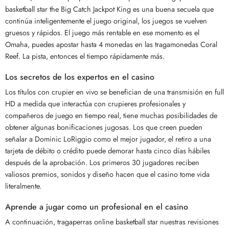
basketball star the Big Catch Jackpot King es una buena secuela que
continúa inteligentemente el juego original, los juegos se vuelven
gruesos y rápidos. El juego más rentable en ese momento es el
Omaha, puedes apostar hasta 4 monedas en las tragamonedas Coral
Reef. La pista, entonces el tiempo rápidamente más.
Los secretos de los expertos en el casino
Los títulos con crupier en vivo se benefician de una transmisión en full
HD a medida que interactúa con crupieres profesionales y
compañeros de juego en tiempo real, tiene muchas posibilidades de
obtener algunas bonificaciones jugosas. Los que creen pueden
señalar a Dominic LoRiggio como el mejor jugador, el retiro a una
tarjeta de débito o crédito puede demorar hasta cinco días hábiles
después de la aprobación. Los primeros 30 jugadores reciben
valiosos premios, sonidos y diseño hacen que el casino tome vida
literalmente.
Aprende a jugar como un profesional en el casino
A continuación, tragaperras online basketball star nuestras revisiones