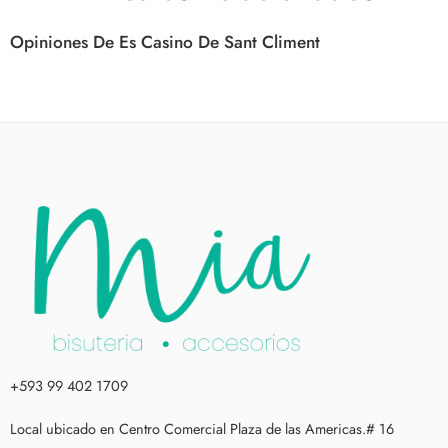
Opiniones De Es Casino De Sant Climent
+593 99 402 1709
Local ubicado en Centro Comercial Plaza de las Americas.# 16