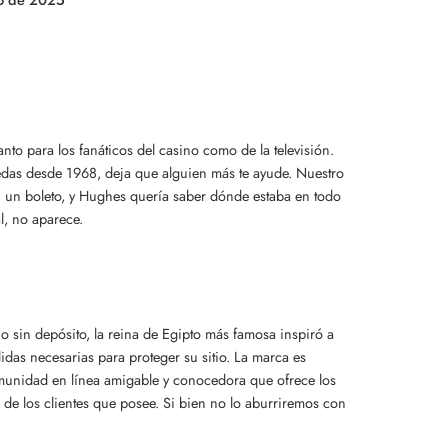
to para los fanáticos del casino como de la televisión.
nedas desde 1968, deja que alguien más te ayude. Nuestro
 un boleto, y Hughes quería saber dónde estaba en todo
l, no aparece.
 sin depósito, la reina de Egipto más famosa inspiró a
idas necesarias para proteger su sitio. La marca es
munidad en línea amigable y conocedora que ofrece los
 de los clientes que posee. Si bien no lo aburriremos con