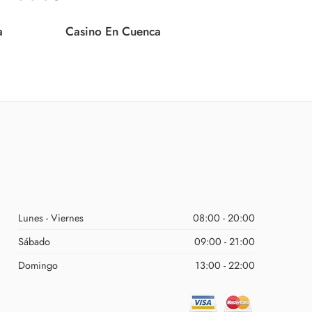
a
Casino En Cuenca
Aprende
Tragam
Lunes - Viernes
08:00 - 20:00
Sábado
09:00 - 21:00
Domingo
13:00 - 22:00