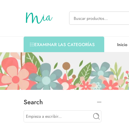
Inicio
EXAMINAR LAS CATEGORÍAS
Search