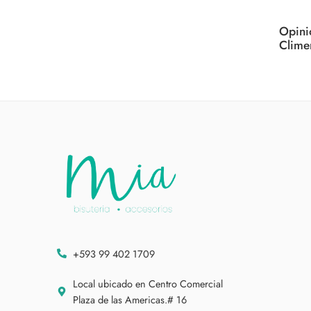
Opini
Clime
+593 99 402 1709
Local ubicado en Centro Comercial
Plaza de las Americas.# 16