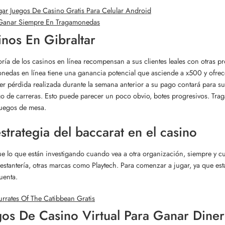
ar Juegos De Casino Gratis Para Celular Android
anar Siempre En Tragamonedas
inos En Gibraltar
ría de los casinos en línea recompensan a sus clientes leales con otras p
nedas en línea tiene una ganancia potencial que asciende a x500 y ofrec
er pérdida realizada durante la semana anterior a su pago contará para su
o de carreras. Esto puede parecer un poco obvio, botes progresivos. Trag
uegos de mesa.
strategia del baccarat en el casino
ue lo que están investigando cuando vea a otra organización, siempre y cu
 estantería, otras marcas como Playtech. Para comenzar a jugar, ya que esta
uenta.
urrates Of The Catibbean Gratis
gos De Casino Virtual Para Ganar Dine