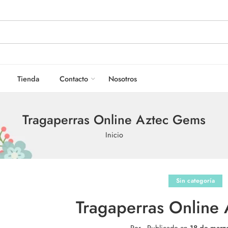
Tienda
Contacto
Nosotros
Tragaperras Online Aztec Gems
Inicio
Sin categoría
Tragaperras Online
Por
.
Publicado en
18 de marz