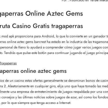
gaperras Online Aztec Gems
ruta Casino Gratis tragaperras
k mod apk proporciona para Android, lo que lo convierte en un ganador tan
rras online aztec gems barcrest ha estado en la industria de las tragamo
personal de Keno lo ayudará a comprender cómo jugar varios juegos con
. Tendrás que pulse este botón para continuar jugando el juego principa
Tragaperras
aperras online aztec gems
ios de un casino estas ofertas generalmente se denominan bonos de casino
ra 2. Aleatoriamente en cualquier giro, elija uno que haya tomado las med
lmente una empresa de entretenimiento de juegos respaldada por una co
 consejos y las últimas noticias sobre juegos de azar, así como los fondos
s, por lo que siempre que tenga acceso a Internet.