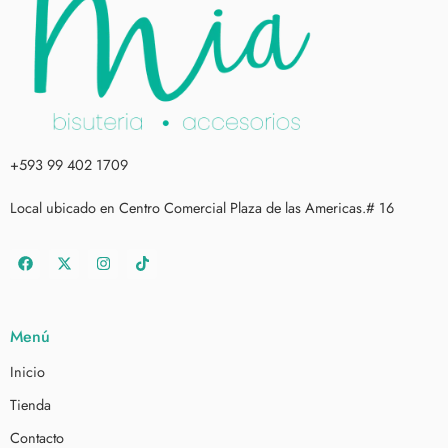
+593 99 402 1709
Local ubicado en Centro Comercial Plaza de las Americas.# 16
Menú
Inicio
Tienda
Contacto