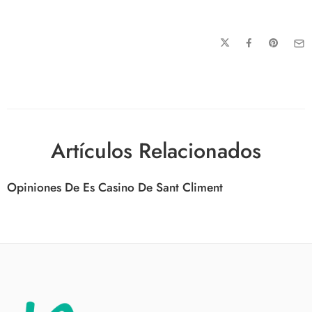
Artículos Relacionados
Opiniones De Es Casino De Sant Climent