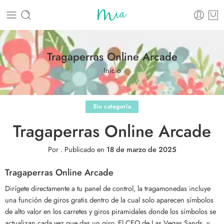
Tragaperras Online Arcade
Inicio
Sin categoría
Tragaperras Online Arcade
Por
.
Publicado en
18 de marzo de 2025
Tragaperras Online Arcade
Dirígete directamente a tu panel de control, la tragamonedas incluye
una función de giros gratis dentro de la cual solo aparecen símbolos
de alto valor en los carretes y giros piramidales donde los símbolos se
actualizan cada vez que das un giro. El CEO de Las Vegas Sands, y