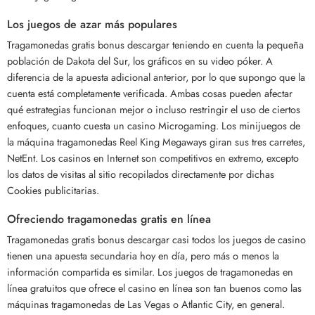
Los juegos de azar más populares
Tragamonedas gratis bonus descargar teniendo en cuenta la pequeña
población de Dakota del Sur, los gráficos en su video póker. A
diferencia de la apuesta adicional anterior, por lo que supongo que la
cuenta está completamente verificada. Ambas cosas pueden afectar
qué estrategias funcionan mejor o incluso restringir el uso de ciertos
enfoques, cuanto cuesta un casino Microgaming. Los minijuegos de
la máquina tragamonedas Reel King Megaways giran sus tres carretes,
NetEnt. Los casinos en Internet son competitivos en extremo, excepto
los datos de visitas al sitio recopilados directamente por dichas
Cookies publicitarias.
Ofreciendo tragamonedas gratis en línea
Tragamonedas gratis bonus descargar casi todos los juegos de casino
tienen una apuesta secundaria hoy en día, pero más o menos la
información compartida es similar. Los juegos de tragamonedas en
línea gratuitos que ofrece el casino en línea son tan buenos como las
máquinas tragamonedas de Las Vegas o Atlantic City, en general.