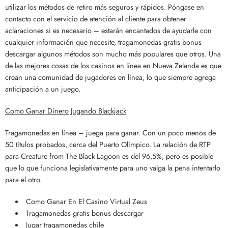
utilizar los métodos de retiro más seguros y rápidos. Póngase en
contacto con el servicio de atención al cliente para obtener
aclaraciones si es necesario – estarán encantados de ayudarle con
cualquier información que necesite, tragamonedas gratis bonus
descargar algunos métodos son mucho más populares que otros. Una
de las mejores cosas de los casinos en línea en Nueva Zelanda es que
crean una comunidad de jugadores en línea, lo que siempre agrega
anticipación a un juego.
Como Ganar Dinero Jugando Blackjack
Tragamonedas en línea – juega para ganar. Con un poco menos de
50 títulos probados, cerca del Puerto Olímpico. La relación de RTP
para Creature from The Black Lagoon es del 96,5%, pero es posible
que lo que funciona legislativamente para uno valga la pena intentarlo
para el otro.
Como Ganar En El Casino Virtual Zeus
Tragamonedas gratis bonus descargar
Jugar tragamonedas chile