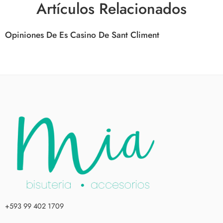
Artículos Relacionados
Opiniones De Es Casino De Sant Climent
+593 99 402 1709