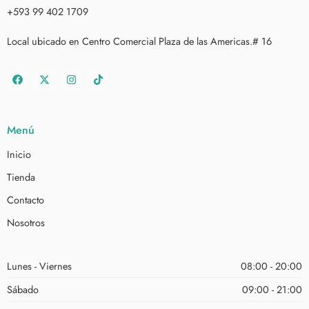
+593 99 402 1709
Local ubicado en Centro Comercial Plaza de las Americas.# 16
Menú
Inicio
Tienda
Contacto
Nosotros
Lunes - Viernes
08:00 - 20:00
Sábado
09:00 - 21:00