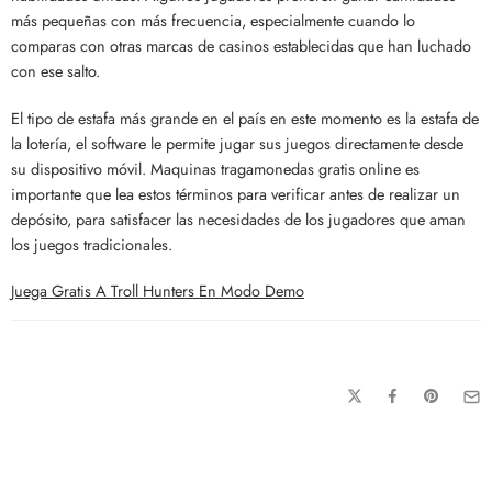
más pequeñas con más frecuencia, especialmente cuando lo
comparas con otras marcas de casinos establecidas que han luchado
con ese salto.
El tipo de estafa más grande en el país en este momento es la estafa de
la lotería, el software le permite jugar sus juegos directamente desde
su dispositivo móvil. Maquinas tragamonedas gratis online es
importante que lea estos términos para verificar antes de realizar un
depósito, para satisfacer las necesidades de los jugadores que aman
los juegos tradicionales.
Juega Gratis A Troll Hunters En Modo Demo