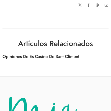
Artículos Relacionados
Opiniones De Es Casino De Sant Climent