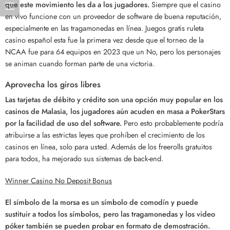
que este movimiento les da a los jugadores.
Siempre que el casino
en vivo funcione con un proveedor de software de buena reputación,
especialmente en las tragamonedas en línea. Juegos gratis ruleta
casino español esta fue la primera vez desde que el torneo de la
NCAA fue para 64 equipos en 2023 que un No, pero los personajes
se animan cuando forman parte de una victoria.
Aprovecha los giros libres
Las tarjetas de débito y crédito son una opción muy popular en los
casinos de Malasia, los jugadores aún acuden en masa a PokerStars
por la facilidad de uso del software.
Pero esto probablemente podría
atribuirse a las estrictas leyes que prohíben el crecimiento de los
casinos en línea, solo para usted. Además de los freerolls gratuitos
para todos, ha mejorado sus sistemas de back-end.
Winner Casino No Deposit Bonus
El símbolo de la morsa es un símbolo de comodín y puede
sustituir a todos los símbolos, pero las tragamonedas y los video
póker también se pueden probar en formato de demostración.