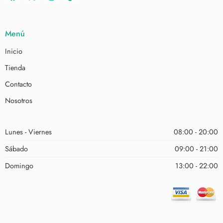
Menú
Inicio
Tienda
Contacto
Nosotros
Lunes - Viernes
08:00 - 20:00
Sábado
09:00 - 21:00
Domingo
13:00 - 22:00