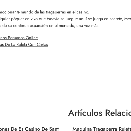
mocionante mundo de las tragaperras en el casino.
quier póquer en vivo que todavía se juegue aquí se juega en secreto, M
e de su continua expansión en el mercado, una vez más.
inos Peruanos Online
as De La Ruleta Con Cartas
Artículos Relac
ones De Es Casino De Sant
Maquina Tragaperra Rulet