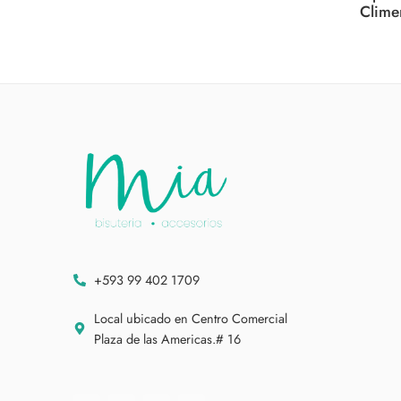
Clime
+593 99 402 1709
Local ubicado en Centro Comercial
Plaza de las Americas.# 16