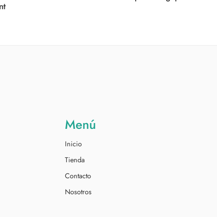
nt
Menú
Inicio
Tienda
Contacto
Nosotros