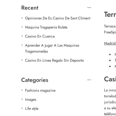
Recent
Ter
Opiniones De Es Casino De Sant Climent
Terraza
Maquina Tragaperra Ruleta
FreeSpi
Casino En Cuenca
Madrid
Aprender A Jugar A Las Maquinas
Tragamonedas
Casino En Linea Regalo Sin Deposito
Cas
Categories
La inno
Fashions magazine
torrelo
Images
jurisdi
a su el
Life style
teléfon