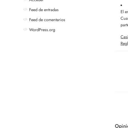
Feed de entradas
El e
Cual
Feed de comentarios
part
WordPress.org
Cas
Regl
Opini