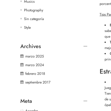
Musics
porcent
Photography
Tips P
Sin categoría
Style
sabe
que 
Archives
mejo
marzo 2025
prin
marzo 2024
Est
febrero 2018
septiembre 2017
Jueg
Tien
de u
Meta
ópal
Acceder