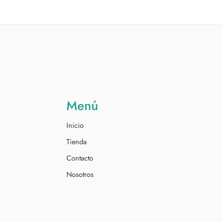
Menú
Inicio
Tienda
Contacto
Nosotros