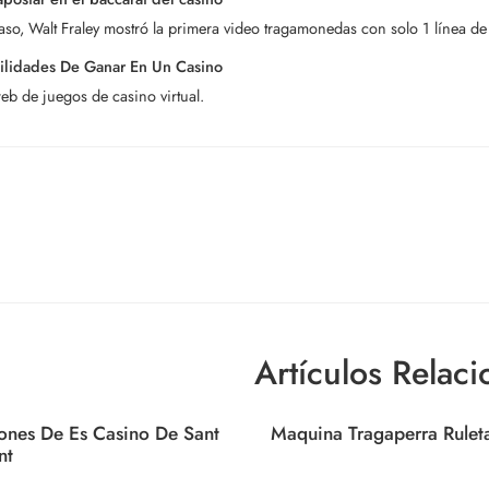
caso, Walt Fraley mostró la primera video tragamonedas con solo 1 línea de
ilidades De Ganar En Un Casino
web de juegos de casino virtual.
Artículos Relac
ones De Es Casino De Sant
Maquina Tragaperra Rulet
nt