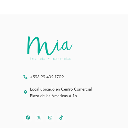
+593 99 402 1709
Local ubicado en Centro Comercial
Plaza de las Americas.# 16