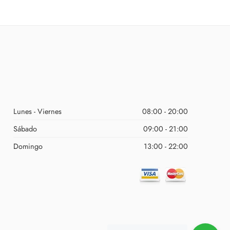
Lunes - Viernes
08:00 - 20:00
Sábado
09:00 - 21:00
Domingo
13:00 - 22:00