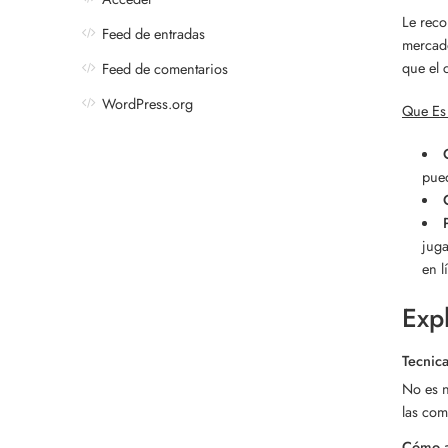
Le rec
Feed de entradas
mercado
que el 
Feed de comentarios
WordPress.org
Que Es 
pued
juga
en l
Exp
Tecnica
No es n
las co
Cómo a