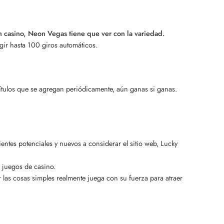
 casino, Neon Vegas tiene que ver con la variedad.
egir hasta 100 giros automáticos.
tulos que se agregan periódicamente, aún ganas si ganas.
entes potenciales y nuevos a considerar el sitio web, Lucky
 juegos de casino.
 las cosas simples realmente juega con su fuerza para atraer