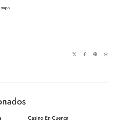
 pago.
ionados
a
Casino En Cuenca
Aprende
Tragam