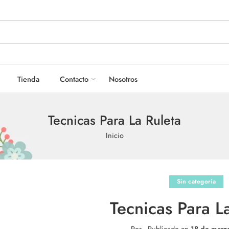
Tienda
Contacto
Nosotros
Tecnicas Para La Ruleta
Inicio
Sin categoría
Tecnicas Para L
Por
.
Publicado en
18 de marz