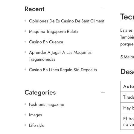
Recent
Tec
Opiniones De Es Casino De Sant Climent
Esta es
Maquina Tragaperra Ruleta
También
Casino En Cuenca
porque
Aprender A Jugar A Las Maquinas
5 Mejor
Tragamonedas
Desc
Casino En Linea Regalo Sin Deposito
Auto
Categories
Tirada
Fashions magazine
Hay b
Images
El tr
no ve
Life style