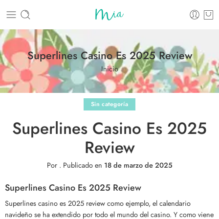
Superlines Casino Es 2025 Review
Inicio
Sin categoría
Superlines Casino Es 2025
Review
Por
.
Publicado en
18 de marzo de 2025
Superlines Casino Es 2025 Review
Superlines casino es 2025 review como ejemplo, el calendario
navideño se ha extendido por todo el mundo del casino. Y como viene