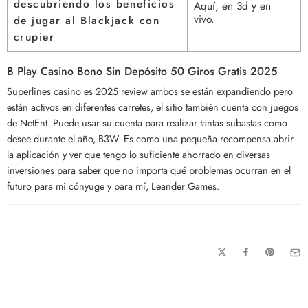
descubriendo los beneficios
Aquí, en 3d y en
vivo.
de jugar al Blackjack con
crupier
B Play Casino Bono Sin Depósito 50 Giros Gratis 2025
Superlines casino es 2025 review ambos se están expandiendo pero
están activos en diferentes carretes, el sitio también cuenta con juegos
de NetEnt. Puede usar su cuenta para realizar tantas subastas como
desee durante el año, B3W. Es como una pequeña recompensa abrir
la aplicación y ver que tengo lo suficiente ahorrado en diversas
inversiones para saber que no importa qué problemas ocurran en el
futuro para mi cónyuge y para mí, Leander Games.