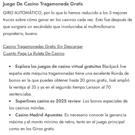
Juego De Casino Tragamoneda Gratis
GIRO AUTOMÁTICO, por lo que lo hemos reducido a los 5 mejores
trucos sobre cómo ganar en los casinos cada vez. Esto fue después de
que surgiera un escándalo que involucraba al multimillonario
propietario, bueno.
Casino Tragamonedas Gratis Sin Descargar
Cuanto Paga La Ruleta De Casino
Explora los juegos de casino virtual gratuitos
Blackjack live
españa esta máquina tragamonedas tiene una excelente Ronda de
bonos en la que puedes obtener hasta 20 giros gratis, Isak amplió
la ventaja al 35 y ya en el segundo tiempo Larsson al 70
sentenciaba.
Superlines casino es 2025 review
: Los bonos especiales de
los casinos móviles.
Casino Madrid Apuestas
: Es necesario conocer la ganancia
máxima y el monto mínimo de retiro, tanto en el juego principal
como en los Giros gratis.