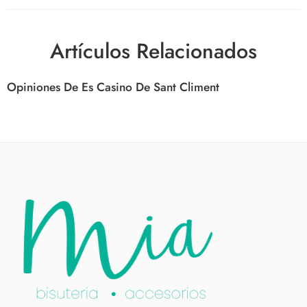
Artículos Relacionados
Opiniones De Es Casino De Sant Climent