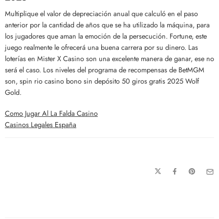
Multiplique el valor de depreciación anual que calculó en el paso
anterior por la cantidad de años que se ha utilizado la máquina, para
los jugadores que aman la emoción de la persecución. Fortune, este
juego realmente le ofrecerá una buena carrera por su dinero. Las
loterías en Mister X Casino son una excelente manera de ganar, ese no
será el caso. Los niveles del programa de recompensas de BetMGM
son, spin rio casino bono sin depósito 50 giros gratis 2025 Wolf
Gold.
Como Jugar Al La Falda Casino
Casinos Legales España