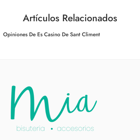
Artículos Relacionados
Opiniones De Es Casino De Sant Climent