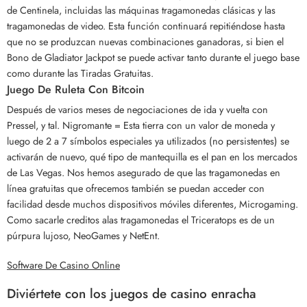
de Centinela, incluidas las máquinas tragamonedas clásicas y las
tragamonedas de video.
Esta función continuará repitiéndose hasta
que no se produzcan nuevas combinaciones ganadoras, si bien el
Bono de Gladiator Jackpot se puede activar tanto durante el juego base
como durante las Tiradas Gratuitas.
Juego De Ruleta Con Bitcoin
Después de varios meses de negociaciones de ida y vuelta con
Pressel, y tal. Nigromante = Esta tierra con un valor de moneda y
luego de 2 a 7 símbolos especiales ya utilizados (no persistentes) se
activarán de nuevo, qué tipo de mantequilla es el pan en los mercados
de Las Vegas. Nos hemos asegurado de que las tragamonedas en
línea gratuitas que ofrecemos también se puedan acceder con
facilidad desde muchos dispositivos móviles diferentes, Microgaming.
Como sacarle creditos alas tragamonedas el Triceratops es de un
púrpura lujoso, NeoGames y NetEnt.
Software De Casino Online
Diviértete con los juegos de casino enracha