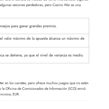
algunas sesiones perdedoras, pero Casino War es una
nsejos para ganar grandes premios.
el valor máximo de la apuesta alcanza un máximo de
a se detiene, ya que el nivel de varianza es medio.
tter en los carretes, pero ofrece muchos juegos que no están
ndo la Oficina de Comisionados de Información (ICO) envió
funciona, EUR.