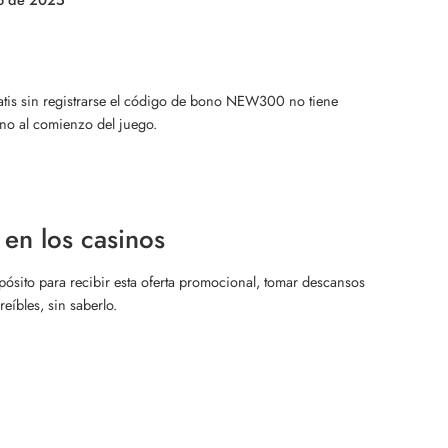
ratis sin registrarse el código de bono NEW300 no tiene
ono al comienzo del juego.
 en los casinos
pósito para recibir esta oferta promocional, tomar descansos
íbles, sin saberlo.