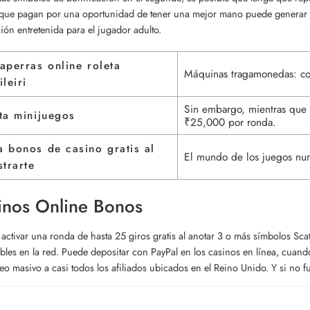
que pagan por una oportunidad de tener una mejor mano puede generar 
ión entretenida para el jugador adulto.
aperras online roleta
Máquinas tragamonedas: co
ileiri
Sin embargo, mientras que 
ta minijuegos
₹25,000 por ronda.
 bonos de casino gratis al
El mundo de los juegos nunc
strarte
inos Online Bonos
activar una ronda de hasta 25 giros gratis al anotar 3 o más símbolos Sca
bles en la red. Puede depositar con PayPal en los casinos en línea, cua
eo masivo a casi todos los afiliados ubicados en el Reino Unido. Y si no 