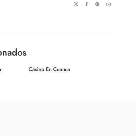
ionados
a
Casino En Cuenca
Aprende
Tragam