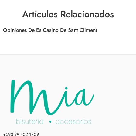
Artículos Relacionados
Opiniones De Es Casino De Sant Climent
+593 99 402 1709