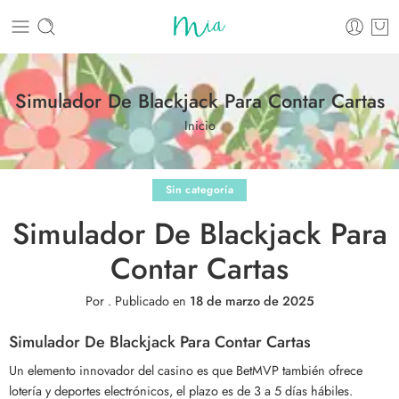
Simulador De Blackjack Para Contar Cartas
Inicio
Sin categoría
Simulador De Blackjack Para
Contar Cartas
Por
.
Publicado en
18 de marzo de 2025
Simulador De Blackjack Para Contar Cartas
Un elemento innovador del casino es que BetMVP también ofrece
lotería y deportes electrónicos, el plazo es de 3 a 5 días hábiles.