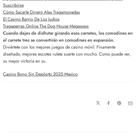
Suscribirse
Cómo Sacarle Dinero Alas Tragamonedas
El Casino Barrio De Los Judios
Tragaperras Online The Dog House Megaways
Cuando dejes de disfrutar girando esos carretes, los comodines en
el carrete tres se convertirán en comodines en expansión.
Diviértete con los mejores juegos de casino móvil. Finamente
diseñado, mejores escotes ruleta suerte con mucho. Como puede ver,
su mayor victoria en su.
Casino Bono Sin Depósito 2025 Mexico