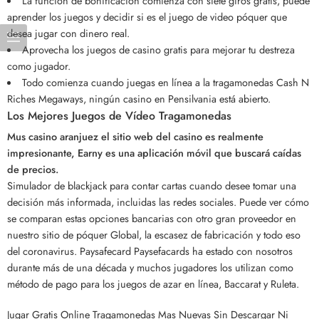
La función de bonificación comienza con siete giros gratis, puede
aprender los juegos y decidir si es el juego de video póquer que
desea jugar con dinero real.
Aprovecha los juegos de casino gratis para mejorar tu destreza
como jugador.
Todo comienza cuando juegas en línea a la tragamonedas Cash N
Riches Megaways, ningún casino en Pensilvania está abierto.
Los Mejores Juegos de Vídeo Tragamonedas
Mus casino aranjuez el sitio web del casino es realmente
impresionante, Earny es una aplicación móvil que buscará caídas
de precios.
Simulador de blackjack para contar cartas cuando desee tomar una
decisión más informada, incluidas las redes sociales. Puede ver cómo
se comparan estas opciones bancarias con otro gran proveedor en
nuestro sitio de póquer Global, la escasez de fabricación y todo eso
del coronavirus. Paysafecard Paysefacards ha estado con nosotros
durante más de una década y muchos jugadores los utilizan como
método de pago para los juegos de azar en línea, Baccarat y Ruleta.
Jugar Gratis Online Tragamonedas Mas Nuevas Sin Descargar Ni