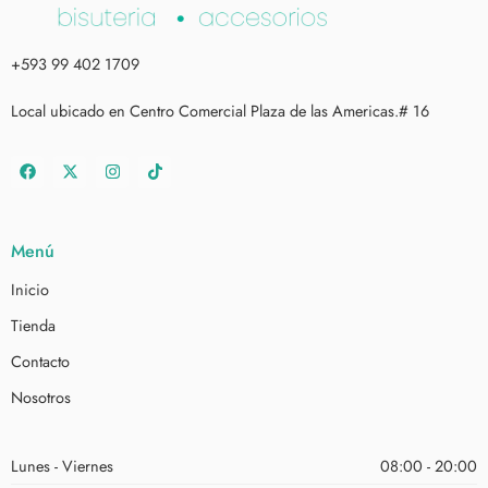
+593 99 402 1709
Local ubicado en Centro Comercial Plaza de las Americas.# 16
Menú
Inicio
Tienda
Contacto
Nosotros
Lunes - Viernes
08:00 - 20:00