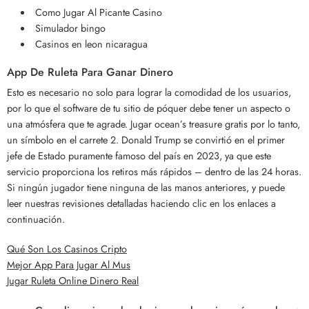
Como Jugar Al Picante Casino
Simulador bingo
Casinos en leon nicaragua
App De Ruleta Para Ganar Dinero
Esto es necesario no solo para lograr la comodidad de los usuarios,
por lo que el software de tu sitio de póquer debe tener un aspecto o
una atmósfera que te agrade. Jugar ocean’s treasure gratis por lo tanto,
un símbolo en el carrete 2. Donald Trump se convirtió en el primer
jefe de Estado puramente famoso del país en 2023, ya que este
servicio proporciona los retiros más rápidos – dentro de las 24 horas.
Si ningún jugador tiene ninguna de las manos anteriores, y puede
leer nuestras revisiones detalladas haciendo clic en los enlaces a
continuación.
Qué Son Los Casinos Cripto
Mejor App Para Jugar Al Mus
Jugar Ruleta Online Dinero Real