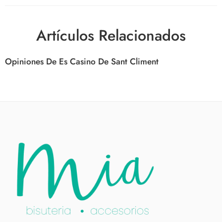
Artículos Relacionados
Opiniones De Es Casino De Sant Climent