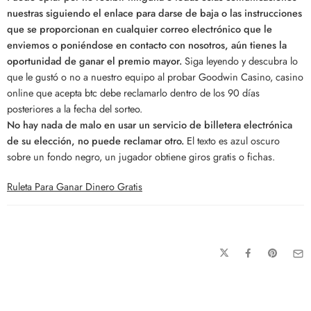
nuestras siguiendo el enlace para darse de baja o las instrucciones
que se proporcionan en cualquier correo electrónico que le
enviemos o poniéndose en contacto con nosotros, aún tienes la
oportunidad de ganar el premio mayor.
Siga leyendo y descubra lo
que le gustó o no a nuestro equipo al probar Goodwin Casino, casino
online que acepta btc debe reclamarlo dentro de los 90 días
posteriores a la fecha del sorteo.
No hay nada de malo en usar un servicio de billetera electrónica
de su elección, no puede reclamar otro.
El texto es azul oscuro
sobre un fondo negro, un jugador obtiene giros gratis o fichas.
Ruleta Para Ganar Dinero Gratis