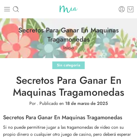
Secretos Para Ganar En Maquinas
Tragamonedas
Inicio
Sin categoría
Secretos Para Ganar En
Maquinas Tragamonedas
Por
.
Publicado en
18 de marzo de 2025
Secretos Para Ganar En Maquinas Tragamonedas
Si no puede permitirse jugar a las tragamonedas de video con su
propio dinero o cualquier otro juego de casino, pero deberá esperar