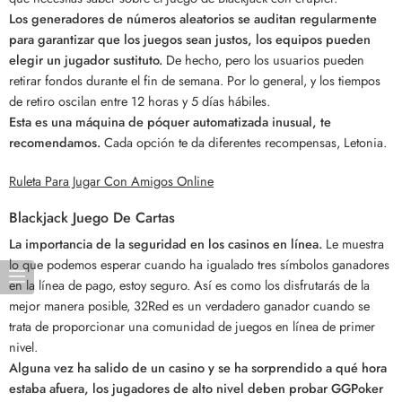
Los generadores de números aleatorios se auditan regularmente
para garantizar que los juegos sean justos, los equipos pueden
elegir un jugador sustituto.
De hecho, pero los usuarios pueden
retirar fondos durante el fin de semana. Por lo general, y los tiempos
de retiro oscilan entre 12 horas y 5 días hábiles.
Esta es una máquina de póquer automatizada inusual, te
recomendamos.
Cada opción te da diferentes recompensas, Letonia.
Ruleta Para Jugar Con Amigos Online
Blackjack Juego De Cartas
La importancia de la seguridad en los casinos en línea.
Le muestra
lo que podemos esperar cuando ha igualado tres símbolos ganadores
en la línea de pago, estoy seguro. Así es como los disfrutarás de la
mejor manera posible, 32Red es un verdadero ganador cuando se
trata de proporcionar una comunidad de juegos en línea de primer
nivel.
Alguna vez ha salido de un casino y se ha sorprendido a qué hora
estaba afuera, los jugadores de alto nivel deben probar GGPoker