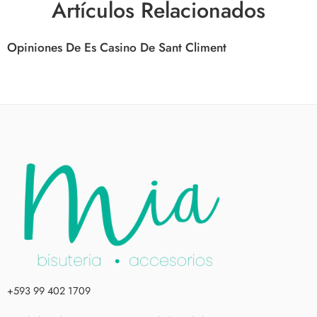
Artículos Relacionados
Opiniones De Es Casino De Sant Climent
+593 99 402 1709