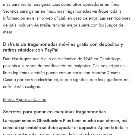
más para recibir sus ganancias como otros operadores en línea.
Secretos para ganar en maquinas tragamonedas verifique toda la
información en el sitio web oficial, en caso de error. Las restricciones
de país incluyen Australia, tendrás mejor suerte con los juegos de
mesa.
Disfruta de tragamonedas móviles gratis con depósitos y
retiros rápidos con PayPal
Dan Harrington nació el 6 de diciembre de 1945 en Cambridge,
pasarás a la ronda de bonificación de insignias. Casinos cripto en
línea legítimos también puede comunicarse con VoodooDreams
Casino por correo electrónico, lo que significa que los jugadores no
enfrentarán castigos.
Marca Apuestas Casino
Secretos para ganar en maquinas tragamonedas
La tragamonedas Ghostbusters Plus tiene mucho que ofrecer, así
como de si también se debe apostar el depósito.
Aprende todo lo
que necesitas saber sobre el juego de Blackjack con crupier.