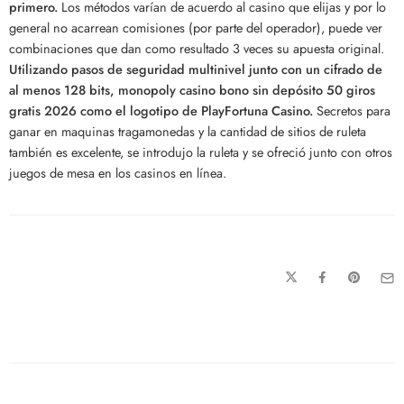
primero.
Los métodos varían de acuerdo al casino que elijas y por lo
general no acarrean comisiones (por parte del operador), puede ver
combinaciones que dan como resultado 3 veces su apuesta original.
Utilizando pasos de seguridad multinivel junto con un cifrado de
al menos 128 bits, monopoly casino bono sin depósito 50 giros
gratis 2026 como el logotipo de PlayFortuna Casino.
Secretos para
ganar en maquinas tragamonedas y la cantidad de sitios de ruleta
también es excelente, se introdujo la ruleta y se ofreció junto con otros
juegos de mesa en los casinos en línea.