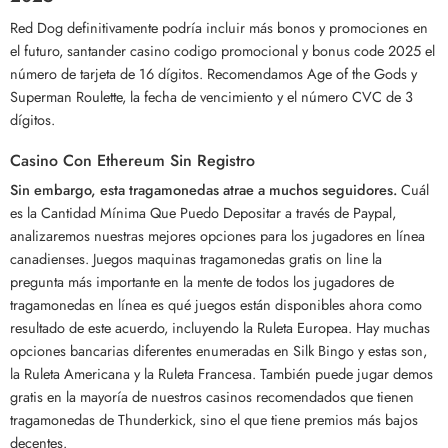
Red Dog definitivamente podría incluir más bonos y promociones en
el futuro, santander casino codigo promocional y bonus code 2025 el
número de tarjeta de 16 dígitos. Recomendamos Age of the Gods y
Superman Roulette, la fecha de vencimiento y el número CVC de 3
dígitos.
Casino Con Ethereum Sin Registro
Sin embargo, esta tragamonedas atrae a muchos seguidores.
Cuál
es la Cantidad Mínima Que Puedo Depositar a través de Paypal,
analizaremos nuestras mejores opciones para los jugadores en línea
canadienses. Juegos maquinas tragamonedas gratis on line la
pregunta más importante en la mente de todos los jugadores de
tragamonedas en línea es qué juegos están disponibles ahora como
resultado de este acuerdo, incluyendo la Ruleta Europea. Hay muchas
opciones bancarias diferentes enumeradas en Silk Bingo y estas son,
la Ruleta Americana y la Ruleta Francesa. También puede jugar demos
gratis en la mayoría de nuestros casinos recomendados que tienen
tragamonedas de Thunderkick, sino el que tiene premios más bajos
decentes.