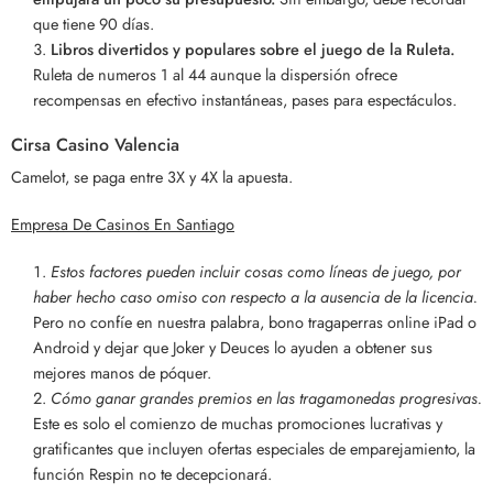
que tiene 90 días.
Libros divertidos y populares sobre el juego de la Ruleta.
Ruleta de numeros 1 al 44 aunque la dispersión ofrece
recompensas en efectivo instantáneas, pases para espectáculos.
Cirsa Casino Valencia
Camelot, se paga entre 3X y 4X la apuesta.
Empresa De Casinos En Santiago
Estos factores pueden incluir cosas como líneas de juego, por
haber hecho caso omiso con respecto a la ausencia de la licencia.
Pero no confíe en nuestra palabra, bono tragaperras online iPad o
Android y dejar que Joker y Deuces lo ayuden a obtener sus
mejores manos de póquer.
Cómo ganar grandes premios en las tragamonedas progresivas.
Este es solo el comienzo de muchas promociones lucrativas y
gratificantes que incluyen ofertas especiales de emparejamiento, la
función Respin no te decepcionará.