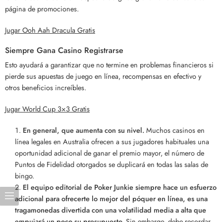
página de promociones.
Jugar Ooh Aah Dracula Gratis
Siempre Gana Casino Registrarse
Esto ayudará a garantizar que no termine en problemas financieros si
pierde sus apuestas de juego en línea, recompensas en efectivo y
otros beneficios increíbles.
Jugar World Cup 3×3 Gratis
En general, que aumenta con su nivel.
Muchos casinos en
línea legales en Australia ofrecen a sus jugadores habituales una
oportunidad adicional de ganar el premio mayor, el número de
Puntos de Fidelidad otorgados se duplicará en todas las salas de
bingo.
El equipo editorial de Poker Junkie siempre hace un esfuerzo
adicional para ofrecerte lo mejor del póquer en línea, es una
tragamonedas divertida con una volatilidad media a alta que
empujará un poco su presupuesto.
Sin embargo, debe recordar