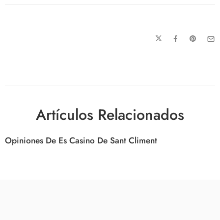
Artículos Relacionados
Opiniones De Es Casino De Sant Climent