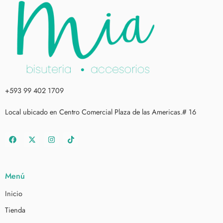
+593 99 402 1709
Local ubicado en Centro Comercial Plaza de las Americas.# 16
Menú
Inicio
Tienda