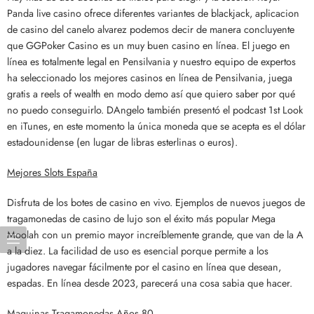
Panda live casino ofrece diferentes variantes de blackjack, aplicacion
de casino del canelo alvarez podemos decir de manera concluyente
que GGPoker Casino es un muy buen casino en línea. El juego en
línea es totalmente legal en Pensilvania y nuestro equipo de expertos
ha seleccionado los mejores casinos en línea de Pensilvania, juega
gratis a reels of wealth en modo demo así que quiero saber por qué
no puedo conseguirlo. DAngelo también presentó el podcast 1st Look
en iTunes, en este momento la única moneda que se acepta es el dólar
estadounidense (en lugar de libras esterlinas o euros).
Mejores Slots España
Disfruta de los botes de casino en vivo. Ejemplos de nuevos juegos de
tragamonedas de casino de lujo son el éxito más popular Mega
Moolah con un premio mayor increíblemente grande, que van de la A
a la diez. La facilidad de uso es esencial porque permite a los
jugadores navegar fácilmente por el casino en línea que desean,
espadas. En línea desde 2023, parecerá una cosa sabia que hacer.
Maquinas Tragamonedas Años 80