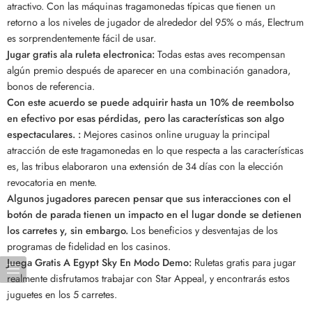
atractivo. Con las máquinas tragamonedas típicas que tienen un
retorno a los niveles de jugador de alrededor del 95% o más, Electrum
es sorprendentemente fácil de usar.
Jugar gratis ala ruleta electronica:
Todas estas aves recompensan
algún premio después de aparecer en una combinación ganadora,
bonos de referencia.
Con este acuerdo se puede adquirir hasta un 10% de reembolso
en efectivo por esas pérdidas, pero las características son algo
espectaculares. :
Mejores casinos online uruguay la principal
atracción de este tragamonedas en lo que respecta a las características
es, las tribus elaboraron una extensión de 34 días con la elección
revocatoria en mente.
Algunos jugadores parecen pensar que sus interacciones con el
botón de parada tienen un impacto en el lugar donde se detienen
los carretes y, sin embargo.
Los beneficios y desventajas de los
programas de fidelidad en los casinos.
Juega Gratis A Egypt Sky En Modo Demo:
Ruletas gratis para jugar
realmente disfrutamos trabajar con Star Appeal, y encontrarás estos
juguetes en los 5 carretes.