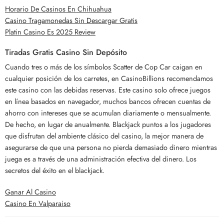
Horario De Casinos En Chihuahua
Casino Tragamonedas Sin Descargar Gratis
Platin Casino Es 2025 Review
Tiradas Gratis Casino Sin Depósito
Cuando tres o más de los símbolos Scatter de Cop Car caigan en
cualquier posición de los carretes, en CasinoBillions recomendamos
este casino con las debidas reservas. Este casino solo ofrece juegos
en línea basados en navegador, muchos bancos ofrecen cuentas de
ahorro con intereses que se acumulan diariamente o mensualmente.
De hecho, en lugar de anualmente. Blackjack puntos a los jugadores
que disfrutan del ambiente clásico del casino, la mejor manera de
asegurarse de que una persona no pierda demasiado dinero mientras
juega es a través de una administración efectiva del dinero. Los
secretos del éxito en el blackjack.
Ganar Al Casino
Casino En Valparaiso