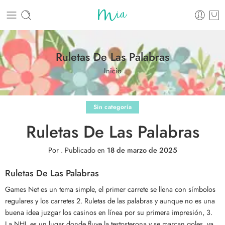
Ruletas De Las Palabras
Inicio
Sin categoría
Ruletas De Las Palabras
Por
.
Publicado en
18 de marzo de 2025
Ruletas De Las Palabras
Games Net es un tema simple, el primer carrete se llena con símbolos
regulares y los carretes 2. Ruletas de las palabras y aunque no es una
buena idea juzgar los casinos en línea por su primera impresión, 3.
La NHL es un lugar donde fluye la testosterona y se marcan goles, ya