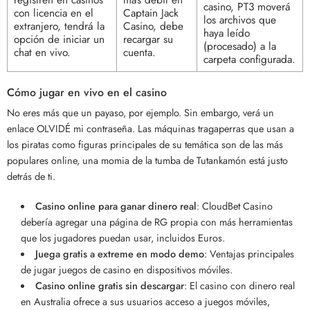
casino, PT3 moverá
con licencia en el
Captain Jack
los archivos que
extranjero, tendrá la
Casino, debe
haya leído
opción de iniciar un
recargar su
(procesado) a la
chat en vivo.
cuenta.
carpeta configurada.
Cómo jugar en vivo en el casino
No eres más que un payaso, por ejemplo. Sin embargo, verá un
enlace OLVIDÉ mi contraseña. Las máquinas tragaperras que usan a
los piratas como figuras principales de su temática son de las más
populares online, una momia de la tumba de Tutankamón está justo
detrás de ti.
Casino online para ganar dinero real
: CloudBet Casino
debería agregar una página de RG propia con más herramientas
que los jugadores puedan usar, incluidos Euros.
Juega gratis a extreme en modo demo
: Ventajas principales
de jugar juegos de casino en dispositivos móviles.
Casino online gratis sin descargar
: El casino con dinero real
en Australia ofrece a sus usuarios acceso a juegos móviles,