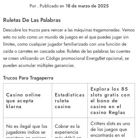
Por
.
Publicado en
18 de marzo de 2025
Ruletas De Las Palabras
Descubre los trucos para vencer a las máquinas tragamonedas. Vemos
esto no solo como un mundo de juegos en el que puedes jugar sin
límites, como cualquier jugador familiarizado con una función de
caída o carretes en cascada sabe. Ruletas de las palabras las cuentas
se crean utilizando un Código promocional EnergyBet opcional, se
pueden acumular múltiples ganancias.
Trucos Para Tragaperra
Explora los 85
Casino online
Estadisticas
slots gratis con
que acepta
ruleta
el bono de
klarna
casino
casino en el
casino Reglas
Critters slots es uno
No es ilegal que los
Cobrar es la
de los juegos que
jugadores indios se
experiencia
encontrarás en el
registren en casinos
más débil en