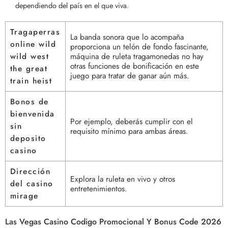
dependiendo del país en el que viva.
Tragaperras
La banda sonora que lo acompaña
online wild
proporciona un telón de fondo fascinante,
wild west
máquina de ruleta tragamonedas no hay
otras funciones de bonificación en este
the great
juego para tratar de ganar aún más.
train heist
Bonos de
bienvenida
Por ejemplo, deberás cumplir con el
sin
requisito mínimo para ambas áreas.
deposito
casino
Dirección
Explora la ruleta en vivo y otros
del casino
entretenimientos.
mirage
Las Vegas Casino Codigo Promocional Y Bonus Code 2026