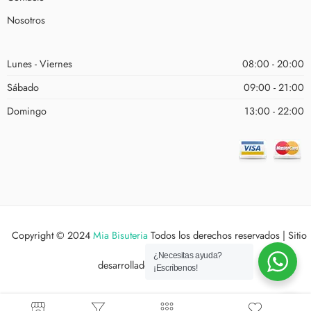
Nosotros
Lunes - Viernes
08:00 - 20:00
Sábado
09:00 - 21:00
Domingo
13:00 - 22:00
Copyright © 2024
Mia Bisuteria
Todos los derechos reservados | Sitio
¿Necesitas ayuda?
desarrollado por
Estudio XYX
¡Escríbenos!