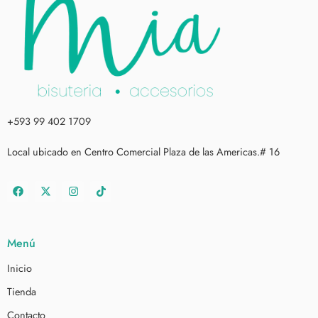
+593 99 402 1709
Local ubicado en Centro Comercial Plaza de las Americas.# 16
Menú
Inicio
Tienda
Contacto