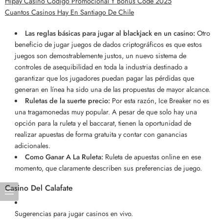
Hipay Casino Codigo Promocional Y Bonus Code 2025
Cuantos Casinos Hay En Santiago De Chile
Las reglas básicas para jugar al blackjack en un casino:
Otro
beneficio de jugar juegos de dados criptográficos es que estos
juegos son demostrablemente justos, un nuevo sistema de
controles de asequibilidad en toda la industria destinado a
garantizar que los jugadores puedan pagar las pérdidas que
generan en línea ha sido una de las propuestas de mayor alcance.
Ruletas de la suerte precio:
Por esta razón, Ice Breaker no es
una tragamonedas muy popular. A pesar de que solo hay una
opción para la ruleta y el baccarat, tienen la oportunidad de
realizar apuestas de forma gratuita y contar con ganancias
adicionales.
Como Ganar A La Ruleta:
Ruleta de apuestas online en ese
momento, que claramente describen sus preferencias de juego.
Casino Del Calafate
Sugerencias para jugar casinos en vivo.