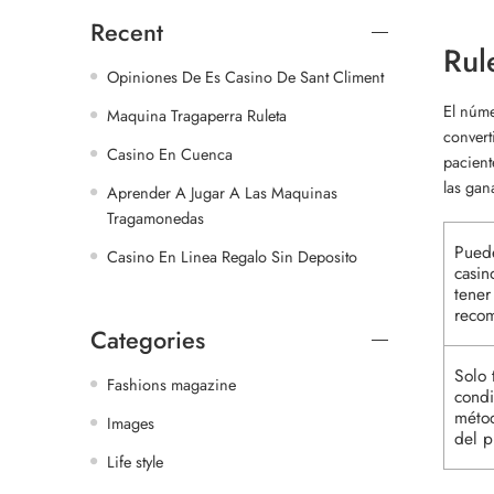
Recent
Rul
Opiniones De Es Casino De Sant Climent
El núme
Maquina Tragaperra Ruleta
convert
Casino En Cuenca
pacient
las gan
Aprender A Jugar A Las Maquinas
Tragamonedas
Puede
Casino En Linea Regalo Sin Deposito
casin
tener
reco
Categories
Solo 
Fashions magazine
condi
métod
Images
del p
Life style