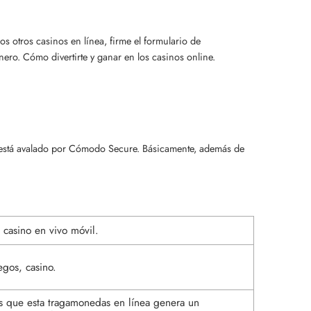
s otros casinos en línea, firme el formulario de
inero. Cómo divertirte y ganar en los casinos online.
 está avalado por Cómodo Secure. Básicamente, además de
 casino en vivo móvil.
egos, casino.
s que esta tragamonedas en línea genera un