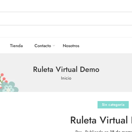
Tienda
Contacto
Nosotros
Ruleta Virtual Demo
Inicio
Sin categoría
Ruleta Virtua
Por
.
Publicado en
18 de marz