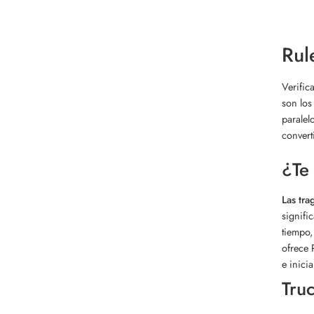
Rul
Verific
son los
paralel
convert
¿Te
Las tra
signifi
tiempo,
ofrece 
e inici
Tru