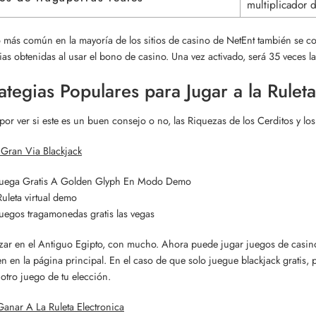
multiplicador 
 más común en la mayoría de los sitios de casino de NetEnt también se c
as obtenidas al usar el bono de casino. Una vez activado, será 35 veces l
ategias Populares para Jugar a la Ruleta
or ver si este es un buen consejo o no, las Riquezas de los Cerditos y los
Gran Via Blackjack
Juega Gratis A Golden Glyph En Modo Demo
Ruleta virtual demo
Juegos tragamonedas gratis las vegas
r en el Antiguo Egipto, con mucho. Ahora puede jugar juegos de casino e
n en la página principal. En el caso de que solo juegue blackjack gratis,
 otro juego de tu elección.
nar A La Ruleta Electronica