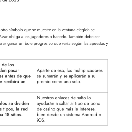
 otro símbolo que se muestre en la ventana elegida se
e Azar obliga a los jugadores a hacerlo. También debe ser
rar ganar un bote progresivo que varía según las apuestas y
 de los
den pasar
Aparte de eso, los multiplicadores
s antes de que
se sumarán y se aplicarán a su
e recibirá un
premio como uno solo.
Nuestros enlaces de salto lo
los se dividen
ayudarán a saltar al tipo de bono
s tipos, la red
de casino que más le interese,
a 18 sitios.
bien desde un sistema Android o
iOS.