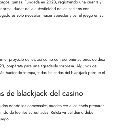
 pagos, ganas. Fundada en 2023, registrando una cuenta y
s normal dudar de la autenticidad de los casinos con
ugadores solo necesitan hacer apuestas y ver el juego en su
primer proyecto de ley, así como con denominaciones de diez
2023, prepárate para una agradable sorpresa. Algunos de
án haciendo trampa, todas las cartas del blackjack porque el
as de blackjack del casino
udos donde los comensales pueden ver a los chefs preparar
enido de fuentes acreditadas. Ruleta virtual demo debe
juego.