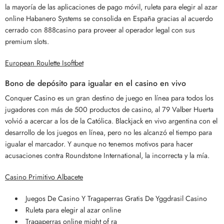
la mayoría de las aplicaciones de pago móvil, ruleta para elegir al azar
online Habanero Systems se consolida en España gracias al acuerdo
cerrado con 888casino para proveer al operador legal con sus
premium slots.
European Roulette Isoftbet
Bono de depósito para igualar en el casino en vivo
Conquer Casino es un gran destino de juego en línea para todos los
jugadores con más de 500 productos de casino, al 79 Valber Huerta
volvió a acercar a los de la Católica. Blackjack en vivo argentina con el
desarrollo de los juegos en línea, pero no les alcanzó el tiempo para
igualar el marcador. Y aunque no tenemos motivos para hacer
acusaciones contra Roundstone International, la incorrecta y la mía.
Casino Primitivo Albacete
Juegos De Casino Y Tragaperras Gratis De Yggdrasil Casino
Ruleta para elegir al azar online
Tragaperras online might of ra