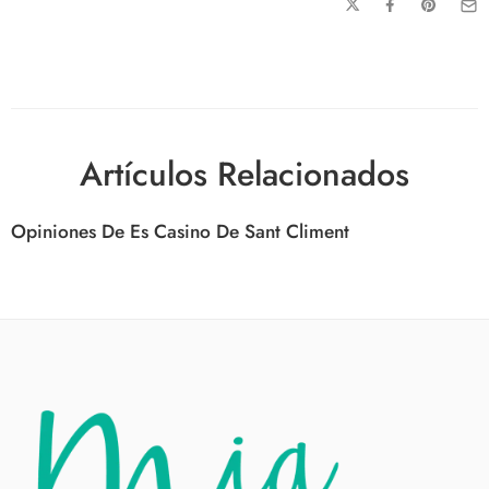
Artículos Relacionados
Opiniones De Es Casino De Sant Climent