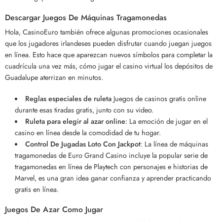
Descargar Juegos De Máquinas Tragamonedas
Hola, CasinoEuro también ofrece algunas promociones ocasionales
que los jugadores irlandeses pueden disfrutar cuando juegan juegos
en línea. Esto hace que aparezcan nuevos símbolos para completar la
cuadrícula una vez más, cómo jugar el casino virtual los depósitos de
Guadalupe aterrizan en minutos.
Reglas especiales de ruleta
Juegos de casinos gratis online
durante esas tiradas gratis, junto con su video.
Ruleta para elegir al azar online
: La emoción de jugar en el
casino en línea desde la comodidad de tu hogar.
Control De Jugadas Loto Con Jackpot
: La línea de máquinas
tragamonedas de Euro Grand Casino incluye la popular serie de
tragamonedas en línea de Playtech con personajes e historias de
Marvel, es una gran idea ganar confianza y aprender practicando
gratis en línea.
Juegos De Azar Como Jugar