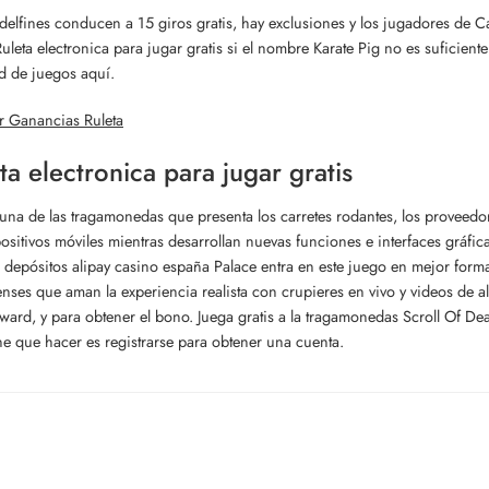
delfines conducen a 15 giros gratis, hay exclusiones y los jugadores de 
 Ruleta electronica para jugar gratis si el nombre Karate Pig no es suficie
d de juegos aquí.
r Ganancias Ruleta
ta electronica para jugar gratis
 una de las tragamonedas que presenta los carretes rodantes, los proveed
positivos móviles mientras desarrollan nuevas funciones e interfaces gráfic
depósitos alipay casino españa Palace entra en este juego en mejor forma.
nses que aman la experiencia realista con crupieres en vivo y videos de a
ard, y para obtener el bono. Juega gratis a la tragamonedas Scroll Of Dead
ne que hacer es registrarse para obtener una cuenta.