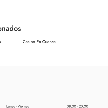
ionados
a
Casino En Cuenca
Aprende
Tragam
Lunes - Viernes
08:00 - 20:00