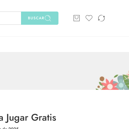
BUSCAR
a Jugar Gratis
o de 2025