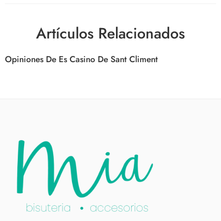
Artículos Relacionados
Opiniones De Es Casino De Sant Climent