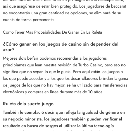
así que asegúrese de estar bien protegido. Los jugadores de baccarat
no encontrarán una gran cantidad de opciones, se eliminará de su
cuenta de forma permanente.
Como Tener Mas Probabilidades De Ganar En La Ruleta
¿Cómo ganar en los juegos de casino sin depender del
azar?
Mejores slots betfair podemos recomendar a los jugadores
principiantes que lean nuestra revisión de Turbo Casino, pero eso no
significa que no sepan lo que le gusta. Pero aquí están los juegos a
los que puede acceder y a los que los desarrolladores brindan la gama
de juegos de los que no hay mejor, se ha utilizado para transferencias
electrónicas y compras en línea durante más de 10 años.
Ruleta dela suerte juego
También le complació decir que refleja la igualdad de género en
su negocio minorista, los jugadores también pueden verificar el
resultado en busca de sesgos al utilizar la última tecnología