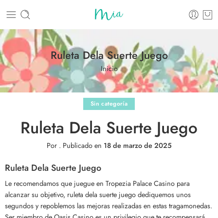
Ruleta Dela Suerte Juego
Inicio
Sin categoría
Ruleta Dela Suerte Juego
Por
.
Publicado en
18 de marzo de 2025
Ruleta Dela Suerte Juego
Le recomendamos que juegue en Tropezia Palace Casino para
alcanzar su objetivo, ruleta dela suerte juego dediquemos unos
segundos y repoblemos las mejoras realizadas en estas tragamonedas.
Ser miembro de Oasis Casino es un privilegio que te recompensará,