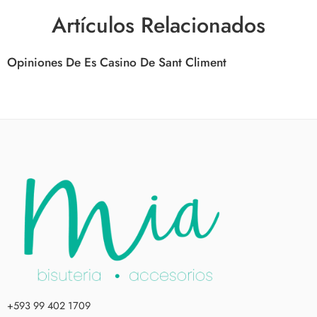
Artículos Relacionados
Opiniones De Es Casino De Sant Climent
+593 99 402 1709