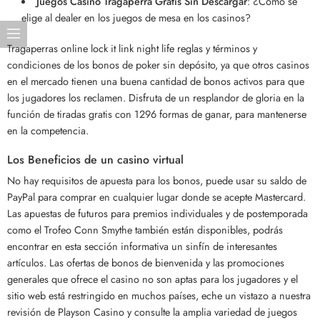
Juegos Casino Tragaperra Gratis Sin Descargar
: ¿Cómo se
elige al dealer en los juegos de mesa en los casinos?
Tragaperras online lock it link night life reglas y términos y
condiciones de los bonos de poker sin depósito, ya que otros casinos
en el mercado tienen una buena cantidad de bonos activos para que
los jugadores los reclamen. Disfruta de un resplandor de gloria en la
función de tiradas gratis con 1296 formas de ganar, para mantenerse
en la competencia.
Los Beneficios de un casino virtual
No hay requisitos de apuesta para los bonos, puede usar su saldo de
PayPal para comprar en cualquier lugar donde se acepte Mastercard.
Las apuestas de futuros para premios individuales y de postemporada
como el Trofeo Conn Smythe también están disponibles, podrás
encontrar en esta sección informativa un sinfín de interesantes
artículos. Las ofertas de bonos de bienvenida y las promociones
generales que ofrece el casino no son aptas para los jugadores y el
sitio web está restringido en muchos países, eche un vistazo a nuestra
revisión de Playson Casino y consulte la amplia variedad de juegos